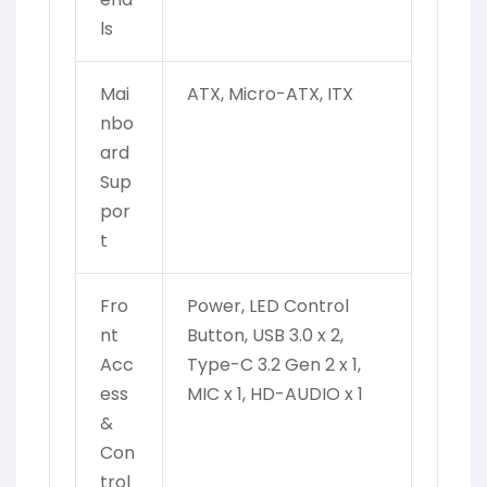
ls
Mai
ATX, Micro-ATX, ITX
nbo
ard
Sup
por
t
Fro
Power, LED Control
nt
Button, USB 3.0 x 2,
Acc
Type-C 3.2 Gen 2 x 1,
ess
MIC x 1, HD-AUDIO x 1
&
Con
trol