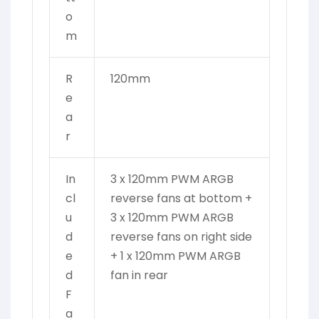
o
m
R
120mm
e
a
r
In
3 x 120mm PWM ARGB
cl
reverse fans at bottom +
u
3 x 120mm PWM ARGB
d
reverse fans on right side
e
+ 1 x 120mm PWM ARGB
d
fan in rear
F
a