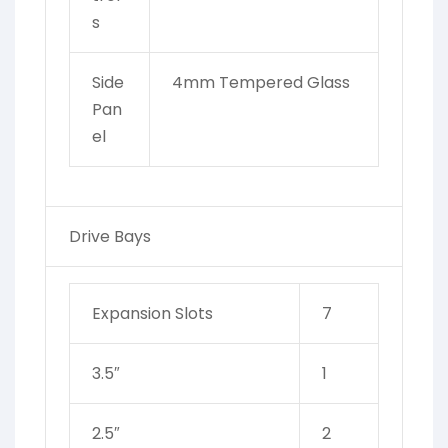
s
Side
4mm Tempered Glass
Pan
el
Drive Bays
Expansion Slots
7
3.5″
1
2.5″
2