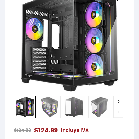
$
124.99
Incluye IVA
$
134.99