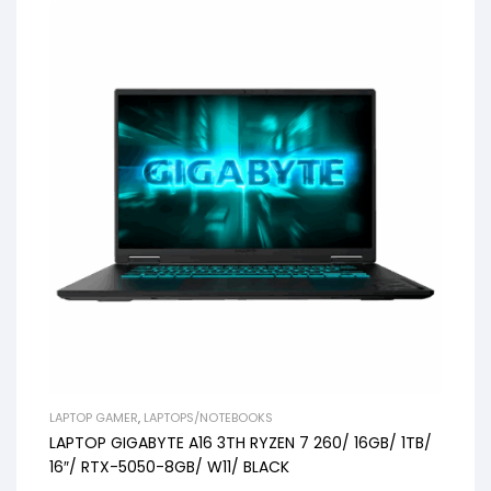
LAPTOP GAMER
,
LAPTOPS/NOTEBOOKS
LAPTOP GIGABYTE A16 3TH RYZEN 7 260/ 16GB/ 1TB/
16″/ RTX-5050-8GB/ W11/ BLACK