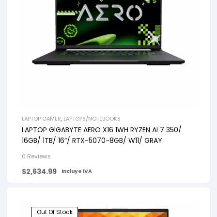
LAPTOP GAMER
,
LAPTOPS/NOTEBOOKS
LAPTOP GIGABYTE AERO X16 1WH RYZEN AI 7 350/
16GB/ 1TB/ 16″/ RTX-5070-8GB/ W11/ GRAY
0 Reviews
$
2,634.99
Incluye IVA
Out Of Stock