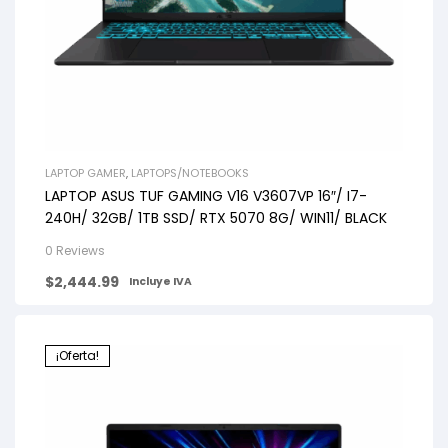
LAPTOP GAMER
,
LAPTOPS/NOTEBOOKS
LAPTOP ASUS TUF GAMING V16 V3607VP 16″/ I7-
240H/ 32GB/ 1TB SSD/ RTX 5070 8G/ WIN11/ BLACK
0 Reviews
$
2,444.99
Incluye IVA
¡Oferta!