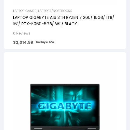
LAPTOP GAMER
,
LAPTOPS/NOTEBOOKS
LAPTOP GIGABYTE A16 3TH RYZEN 7 260/ 16GB/ 1TB/
16″/ RTX-5060-8GB/ W11/ BLACK
0 Reviews
$
2,014.99
Incluye IVA