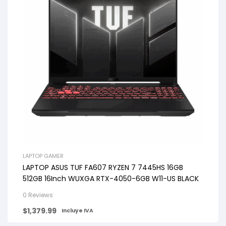
LAPTOP GAMER
LAPTOP ASUS TUF FA607 RYZEN 7 7445HS 16GB
512GB 16Inch WUXGA RTX-4050-6GB W11-US BLACK
0 Reviews
$
1,379.99
Incluye IVA