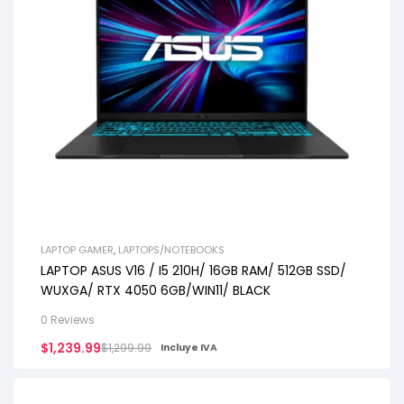
LAPTOP GAMER
,
LAPTOPS/NOTEBOOKS
LAPTOP ASUS V16 / I5 210H/ 16GB RAM/ 512GB SSD/
WUXGA/ RTX 4050 6GB/WIN11/ BLACK
0 Reviews
$
1,239.99
$
1,299.99
Incluye IVA