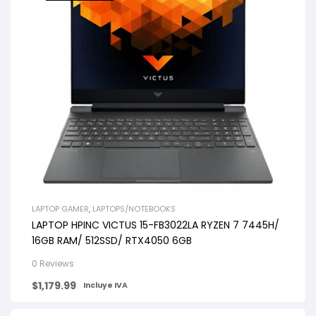
LAPTOP GAMER
,
LAPTOPS/NOTEBOOKS
LAPTOP HPINC VICTUS 15-FB3022LA RYZEN 7 7445H/
16GB RAM/ 512SSD/ RTX4050 6GB
0 Reviews
$
1,179.99
Incluye IVA