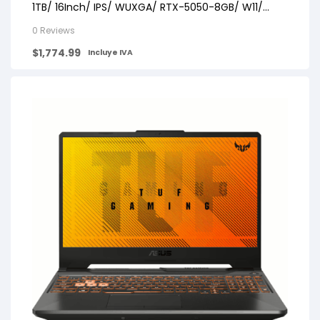
1TB/ 16Inch/ IPS/ WUXGA/ RTX-5050-8GB/ W11/
BLACK
0 Reviews
$
1,774.99
Incluye IVA