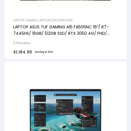
LAPTOP GAMER
,
LAPTOPS/NOTEBOOKS
LAPTOP ASUS TUF GAMING A15 FA506NC 16″/ R7-
7445HS/ 16GB/ 512GB SSD/ RTX 3050 4G/ FHD/
WIN11/ BLACK
0 Reviews
$
1,184.99
Incluye IVA