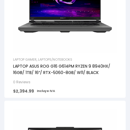
LAPTOP GAMER
,
LAPTOPS/NOTEBOOKS
LAPTOP ASUS ROG G16 G614PM RYZEN 9 8940HX/
16GB/ 1TB/ 16″/ RTX-5060-8GB/ W11/ BLACK
0 Reviews
$
2,394.99
Incluye IVA