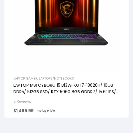
LAPTOP GAMER
,
LAPTOPS/NOTEBOOKS
LAPTOP MSI CYBORG 15 B13WFKG i7-13620H/ 16GB
DDR5/ 512GB SSD/ RTX 5060 8GB GDDR7/ 15.6″ IPS/
144 Hz
0 Reviews
$
1,489.99
Incluye IVA