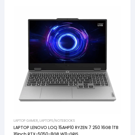
LAPTOP GAMER
,
LAPTOPS/NOTEBOOKS
LAPTOP LENOVO LOQ 15AHP10 RYZEN 7 250 16GB 1TB
16Inch RTX-5050-8GB W11-GRIS