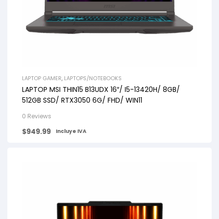
LAPTOP GAMER
,
LAPTOPS/NOTEBOOKS
LAPTOP MSI THIN15 B13UDX 16″/ I5-13420H/ 8GB/
512GB SSD/ RTX3050 6G/ FHD/ WIN11
0 Reviews
$
949.99
Incluye IVA