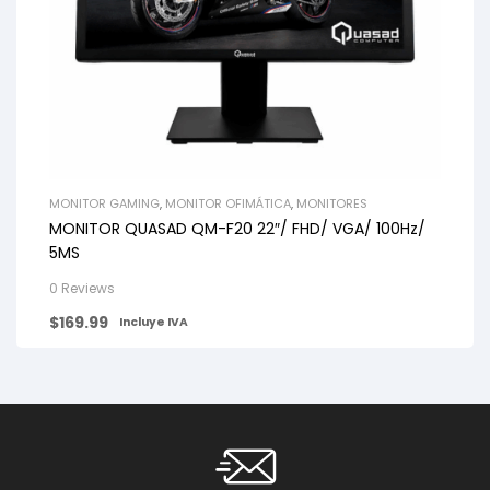
MONITOR GAMING
,
MONITOR OFIMÁTICA
,
MONITORES
MONITOR QUASAD QM-F20 22″/ FHD/ VGA/ 100Hz/
5MS
0 Reviews
$
169.99
Incluye IVA