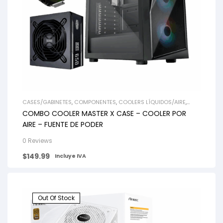
CASES/GABINETES
,
COMPONENTES
,
COOLERS LÍQUIDOS/AIRE
,
FUENTES DE PODER
COMBO COOLER MASTER X CASE – COOLER POR
AIRE – FUENTE DE PODER
0 Reviews
$
149.99
Incluye IVA
Out Of Stock