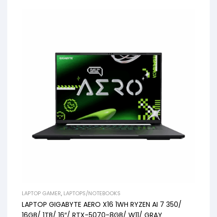
LAPTOP GAMER
,
LAPTOPS/NOTEBOOKS
LAPTOP GIGABYTE AERO X16 1WH RYZEN AI 7 350/
16GB/ 1TB/ 16″/ RTX-5070-8GB/ W11/ GRAY