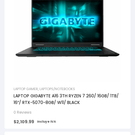
LAPTOP GAMER
,
LAPTOPS/NOTEBOOKS
LAPTOP GIGABYTE A16 3TH RYZEN 7 260/ 16GB/ 1TB/
16″/ RTX-5070-8GB/ W11/ BLACK
0 Reviews
$
2,109.99
Incluye IVA