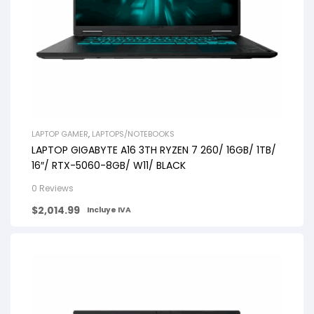
LAPTOP GAMER
,
LAPTOPS/NOTEBOOKS
LAPTOP GIGABYTE A16 3TH RYZEN 7 260/ 16GB/ 1TB/
16″/ RTX-5060-8GB/ W11/ BLACK
0 Reviews
$
2,014.99
Incluye IVA