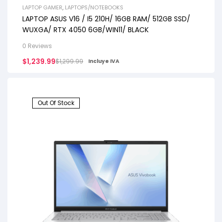
LAPTOP GAMER
,
LAPTOPS/NOTEBOOKS
LAPTOP ASUS V16 / I5 210H/ 16GB RAM/ 512GB SSD/
WUXGA/ RTX 4050 6GB/WIN11/ BLACK
0 Reviews
$
1,239.99
$
1,299.99
Incluye IVA
Out Of Stock