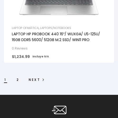
LAPTOP OFIMÁTICA
,
LAPTOPS/NOTEBOOKS
LAPTOP HP PROBOOK 440 16″/ WUXGA/ U5-125U/
16GB DDR5 5600/ 512GB M.2 SSD/ WIN11 PRO
0 Reviews
$
1,234.99
Incluye IVA
1
2
NEXT