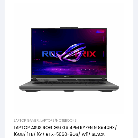
LAPTOP GAMER
,
LAPTOPS/NOTEBOOKS
LAPTOP ASUS ROG G16 G614PM RYZEN 9 8940HX/
16GB/ 1TB/ 16″/ RTX-5060-8GB/ W11/ BLACK