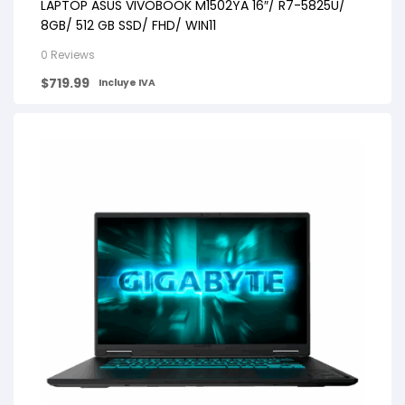
LAPTOP ASUS VIVOBOOK M1502YA 16″/ R7-5825U/
8GB/ 512 GB SSD/ FHD/ WIN11
0 Reviews
$
719.99
Incluye IVA