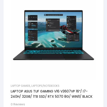
LAPTOP GAMER
,
LAPTOPS/NOTEBOOKS
LAPTOP ASUS TUF GAMING V16 V3607VP 16″/ I7-
240H/ 32GB/ 1TB SSD/ RTX 5070 8G/ WIN11/ BLACK
0 Reviews