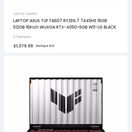
LAPTOP GAMER
LAPTOP ASUS TUF FA607 RYZEN 7 7445HS 16GB
512GB 16Inch WUXGA RTX-4050-6GB W11-US BLACK
0 Reviews
$
1,379.99
Incluye IVA