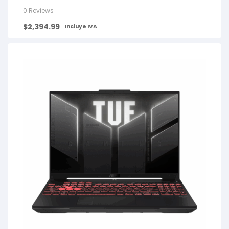
0 Reviews
$
2,394.99
Incluye IVA