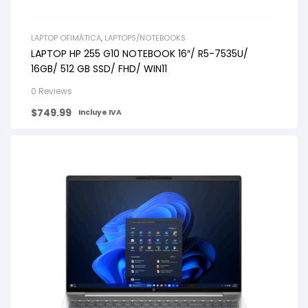
LAPTOP OFIMÁTICA
,
LAPTOPS/NOTEBOOKS
LAPTOP HP 255 G10 NOTEBOOK 16″/ R5-7535U/
16GB/ 512 GB SSD/ FHD/ WIN11
0 Reviews
$
749.99
Incluye IVA