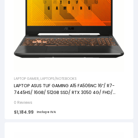
LAPTOP GAMER
,
LAPTOPS/NOTEBOOKS
LAPTOP ASUS TUF GAMING A15 FA506NC 16″/ R7-
7445HS/ 16GB/ 512GB SSD/ RTX 3050 4G/ FHD/
WIN11/ BLACK
0 Reviews
$
1,184.99
Incluye IVA