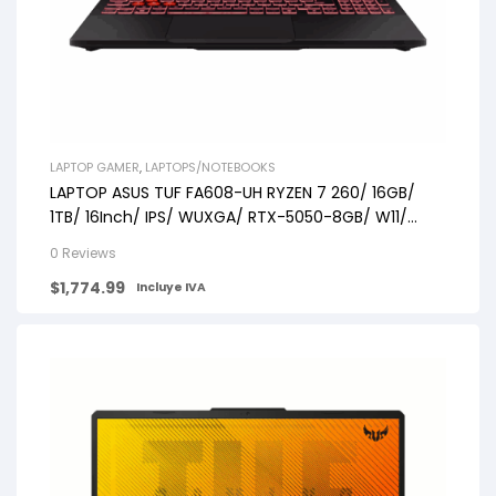
LAPTOP GAMER
,
LAPTOPS/NOTEBOOKS
LAPTOP ASUS TUF FA608-UH RYZEN 7 260/ 16GB/
1TB/ 16Inch/ IPS/ WUXGA/ RTX-5050-8GB/ W11/
BLACK
0 Reviews
$
1,774.99
Incluye IVA