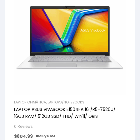
LAPTOP OFIMÁTICA
,
LAPTOPS/NOTEBOOKS
LAPTOP ASUS VIVABOOK E1504FA 16″/R5-7520U/
16GB RAM/ 512GB SSD/ FHD/ WIN11/ GRIS
0 Reviews
$
804.99
Incluye IVA