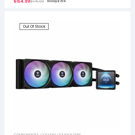
$
154.99
$
175.00
Incluye IVA
Out Of Stock
COMPONENTES
,
COOLERS LÍQUIDOS/AIRE