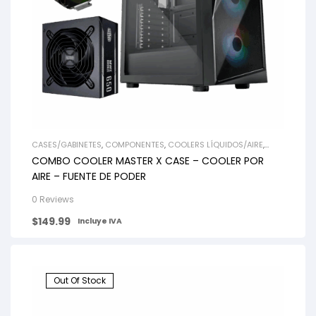
CASES/GABINETES
,
COMPONENTES
,
COOLERS LÍQUIDOS/AIRE
,
FUENTES DE PODER
COMBO COOLER MASTER X CASE – COOLER POR
AIRE – FUENTE DE PODER
0 Reviews
$
149.99
Incluye IVA
Out Of Stock