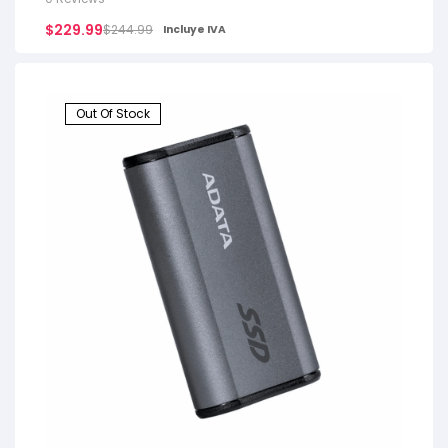
$
229.99
$
244.99
Incluye IVA
Out Of Stock