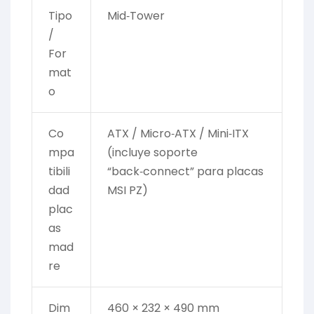
Tipo
Mid‑Tower
/
For
mat
o
Co
ATX / Micro‑ATX / Mini‑ITX
mpa
(incluye soporte
tibili
“back‑connect” para placas
dad
MSI PZ)
plac
as
mad
re
Dim
460 × 232 × 490 mm