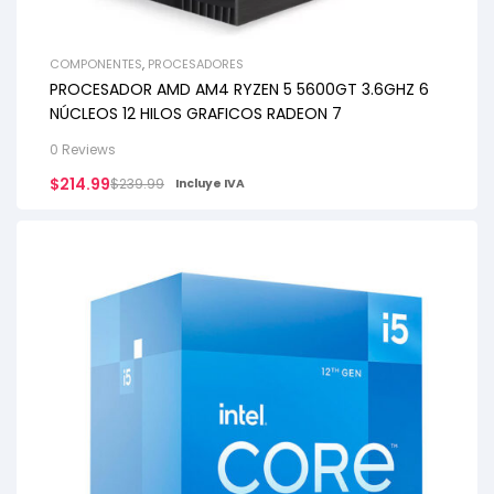
COMPONENTES
,
PROCESADORES
PROCESADOR AMD AM4 RYZEN 5 5600GT 3.6GHZ 6
NÚCLEOS 12 HILOS GRAFICOS RADEON 7
0 Reviews
$
214.99
$
239.99
Incluye IVA