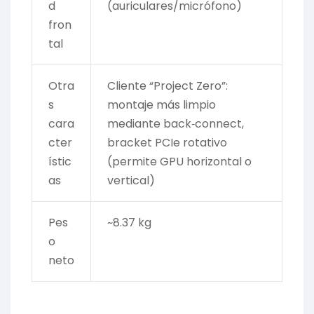
d
(auriculares/micrófono)
fron
tal
Otra
Cliente “Project Zero”:
s
montaje más limpio
cara
mediante back‑connect,
cter
bracket PCIe rotativo
ístic
(permite GPU horizontal o
as
vertical)
Pes
~8.37 kg
o
neto