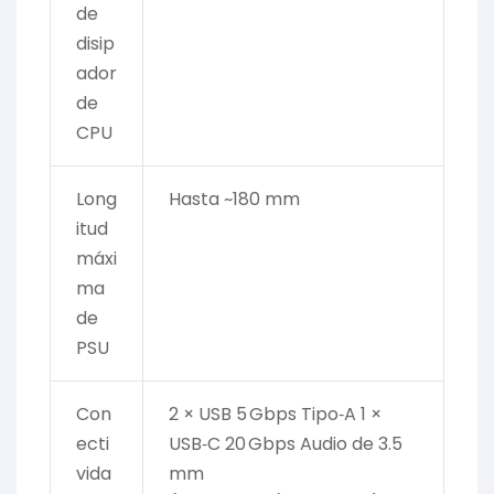
de
disip
ador
de
CPU
Long
Hasta ~180 mm
itud
máxi
ma
de
PSU
Con
2 × USB 5 Gbps Tipo‑A 1 ×
ecti
USB‑C 20 Gbps Audio de 3.5
vida
mm