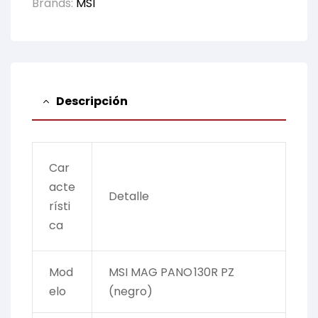
Brands:
MSI
Descripción
Car
acte
Detalle
rísti
ca
Mod
MSI MAG PANO 130R PZ
elo
(negro)