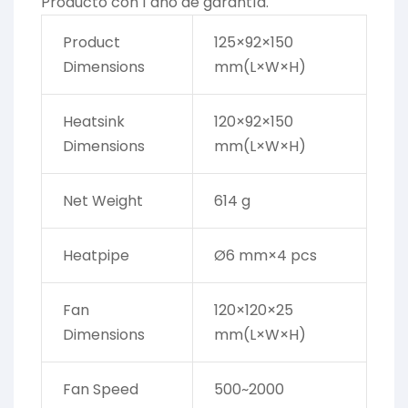
Producto con 1 año de garantía.
Product
125×92×150
Dimensions
mm(L×W×H)
Heatsink
120×92×150
Dimensions
mm(L×W×H)
Net Weight
614 g
Heatpipe
Ø6 mm×4 pcs
Fan
120×120×25
Dimensions
mm(L×W×H)
Fan Speed
500~2000