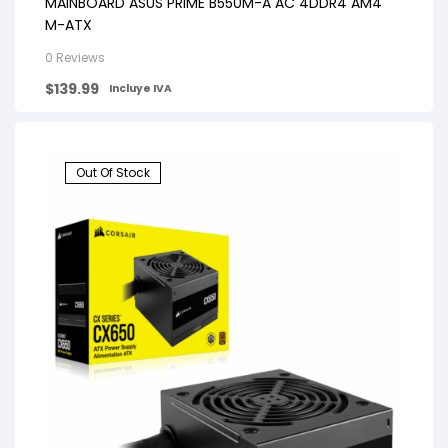
MAINBOARD ASUS PRIME B550M-A AC 4DDR4 AM4
M-ATX
0 Reviews
$
139.99
Incluye IVA
Out Of Stock