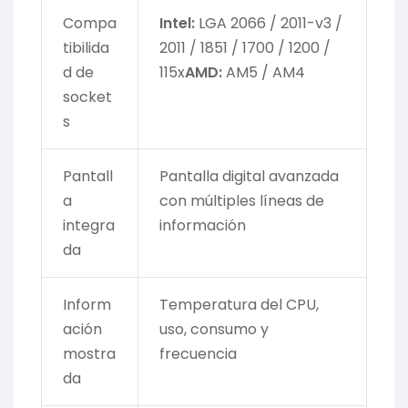
Compa
Intel:
LGA 2066 / 2011-v3 /
tibilida
2011 / 1851 / 1700 / 1200 /
d de
115x
AMD:
AM5 / AM4
socket
s
Pantall
Pantalla digital avanzada
a
con múltiples líneas de
integra
información
da
Inform
Temperatura del CPU,
ación
uso, consumo y
mostra
frecuencia
da