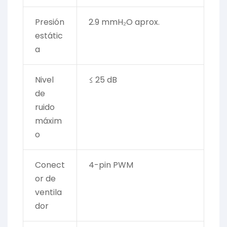
Presión
2.9 mmH₂O aprox.
estátic
a
Nivel
≤ 25 dB
de
ruido
máxim
o
Conect
4-pin PWM
or de
ventila
dor