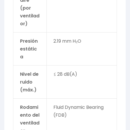
aire
(por
ventilad
or)
Presión
2.19 mm H₂O
estátic
a
Nivel de
≤ 28 dB(A)
ruido
(máx.)
Rodami
Fluid Dynamic Bearing
ento del
(FDB)
ventilad