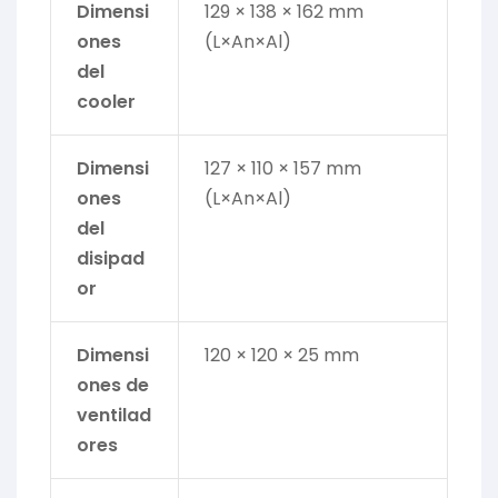
Dimensi
129 × 138 × 162 mm
ones
(L×An×Al)
del
cooler
Dimensi
127 × 110 × 157 mm
ones
(L×An×Al)
del
disipad
or
Dimensi
120 × 120 × 25 mm
ones de
ventilad
ores