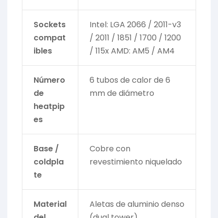
Sockets
Intel: LGA 2066 / 2011-v3
compat
/ 2011 / 1851 / 1700 / 1200
ibles
/ 115x AMD: AM5 / AM4
Número
6 tubos de calor de 6
de
mm de diámetro
heatpip
es
Base /
Cobre con
coldpla
revestimiento niquelado
te
Material
Aletas de aluminio denso
del
(dual tower)