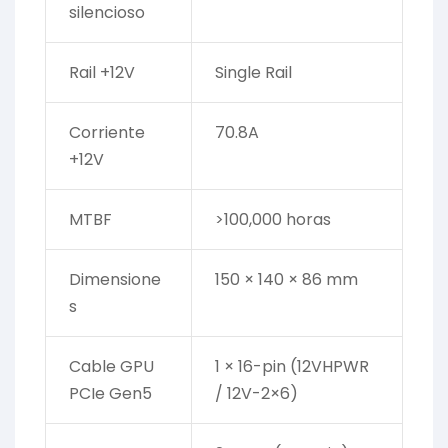
silencioso
Rail +12V
Single Rail
Corriente
70.8A
+12V
MTBF
>100,000 horas
Dimensione
150 × 140 × 86 mm
s
Cable GPU
1 × 16-pin (12VHPWR
PCIe Gen5
/ 12V-2×6)