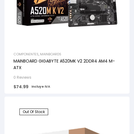
COMPONENTES
,
MAINBOARDS
MAINBOARD GIGABYTE A520MK V2 2DDR4 AM4 M-
ATX
0 Reviews
$
74.99
Incluye IVA
Out Of Stock