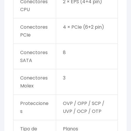
Conectores
2 × EPS (4+4 pin)
CPU
Conectores
4 × PCIe (6+2 pin)
PCIe
Conectores
8
SATA
Conectores
3
Molex
Proteccione
OVP / OPP / SCP /
s
UVP / OCP / OTP
Tipo de
Planos