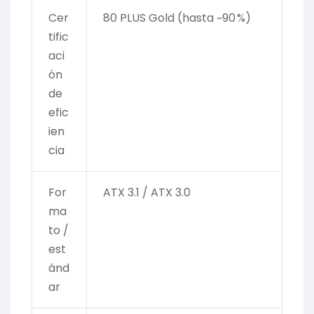
Cer
80 PLUS Gold (hasta ~90 %)
tific
aci
ón
de
efic
ien
cia
For
ATX 3.1 / ATX 3.0
ma
to /
est
ánd
ar