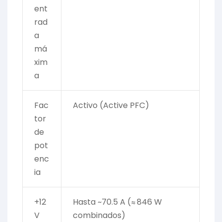
ent
rad
a
má
xim
a
Fac
Activo (Active PFC)
tor
de
pot
enc
ia
+12
Hasta ~70.5 A (≈ 846 W
V
combinados)