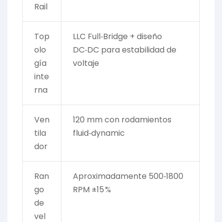
Rail
Top
LLC Full‑Bridge + diseño
olo
DC‑DC para estabilidad de
gía
voltaje
inte
rna
Ven
120 mm con rodamientos
tila
fluid‑dynamic
dor
Ran
Aproximadamente 500‑1800
go
RPM ±15 %
de
vel