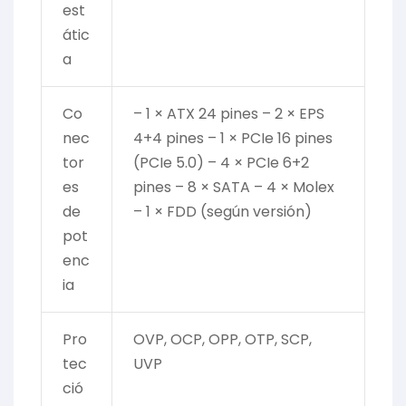
est
átic
a
Co
– 1 × ATX 24 pines – 2 × EPS
nec
4+4 pines – 1 × PCIe 16 pines
tor
(PCIe 5.0) – 4 × PCIe 6+2
es
pines – 8 × SATA – 4 × Molex
de
– 1 × FDD (según versión)
pot
enc
ia
Pro
OVP, OCP, OPP, OTP, SCP,
tec
UVP
ció