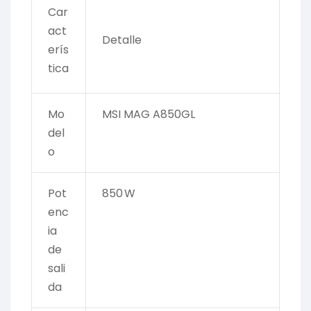
Car
act
Detalle
erís
tica
Mo
MSI MAG A850GL
del
o
Pot
850 W
enc
ia
de
sali
da