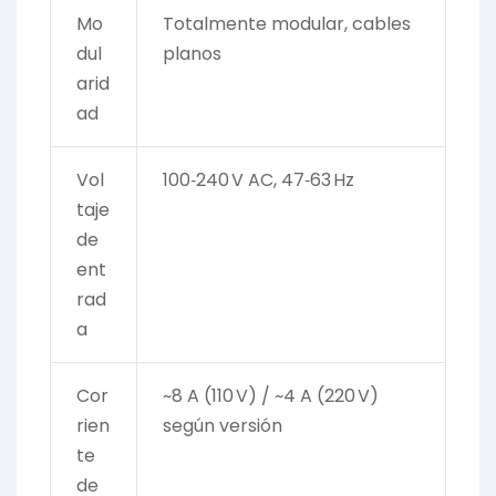
Mo
Totalmente modular, cables
dul
planos
arid
ad
Vol
100‑240 V AC, 47‑63 Hz
taje
de
ent
rad
a
Cor
~8 A (110 V) / ~4 A (220 V)
rien
según versión
te
de