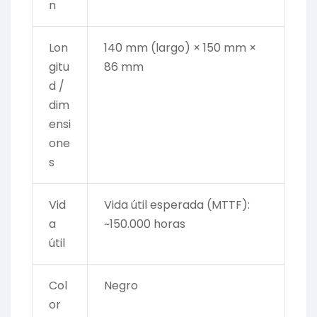
n
Lon
140 mm (largo) × 150 mm ×
gitu
86 mm
d /
dim
ensi
one
s
Vid
Vida útil esperada (MTTF):
a
~150.000 horas
útil
Col
Negro
or