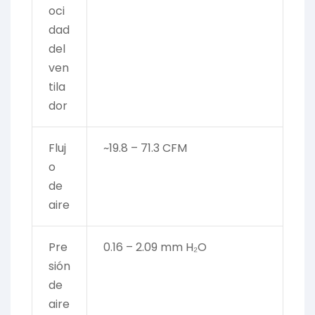
oci
dad
del
ven
tila
dor
Fluj
~19.8 – 71.3 CFM
o
de
aire
Pre
0.16 – 2.09 mm H₂O
sión
de
aire