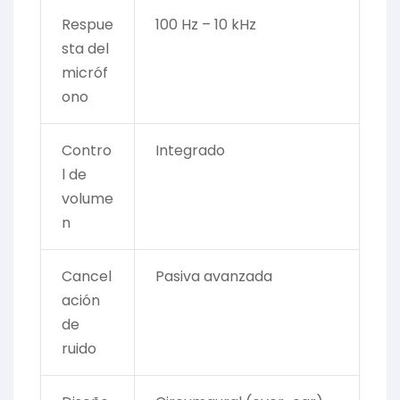
Respue
100 Hz – 10 kHz
sta del
micróf
ono
Contro
Integrado
l de
volume
n
Cancel
Pasiva avanzada
ación
de
ruido