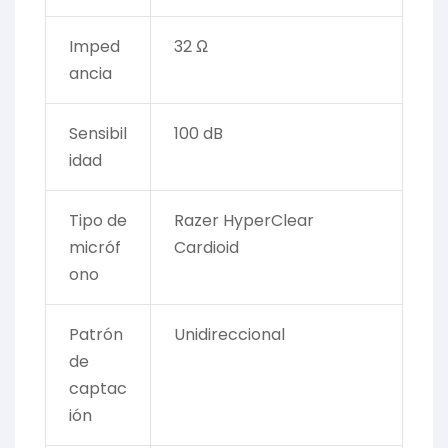
Imped
32 Ω
ancia
Sensibil
100 dB
idad
Tipo de
Razer HyperClear
micróf
Cardioid
ono
Patrón
Unidireccional
de
captac
ión