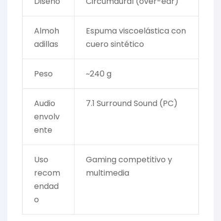
Diseño
Circumaural (over-ear)
Almoh
Espuma viscoelástica con
adillas
cuero sintético
Peso
~240 g
Audio
7.1 Surround Sound (PC)
envolv
ente
Uso
Gaming competitivo y
recom
multimedia
endad
o