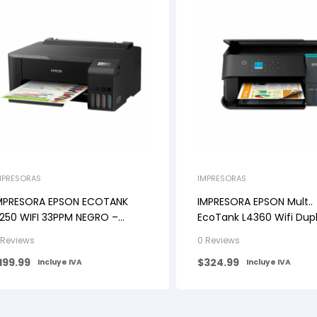
MPRESORAS
IMPRESORAS
MPRESORA EPSON ECOTANK
IMPRESORA EPSON Mult..
1250 WIFI 33PPM NEGRO –
EcoTank L4360 Wifi Dup
5PPM COLOR USB WIFI-DIRECT
33ppm Pant. 1.44Inch
 Reviews
0 Reviews
5760x1440dpi BLACK
199.99
$
324.99
Incluye IVA
Incluye IVA