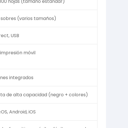
100 hojas (tamaño estándar)
, sobres (varios tamaños)
irect, USB
impresión móvil
nes integrados
inta de alta capacidad (negro + colores)
S, Android, iOS