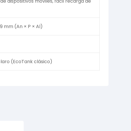
e dispositivos móviles, fácil recarga de
79 mm (An × P × Al)
claro (EcoTank clásico)