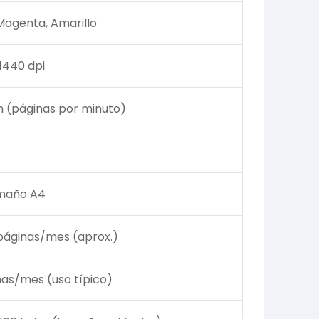
Magenta, Amarillo
1440 dpi
 (páginas por minuto)
amaño A4
páginas/mes (aprox.)
as/mes (uso típico)