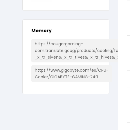
Memory
https://cougargaming-
com.translate.goog/products/cooling/forza85
_x_tr_sl=en&_x_tr_tl=es&_x_tr_hl=es&_x_tr_
https://www.gigabyte.com/es/CPU-
Cooler/GIGABYTE-GAMING-240