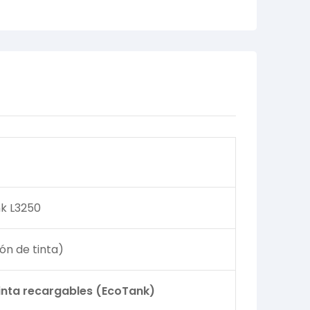
k L3250
ión de tinta)
inta recargables (EcoTank)