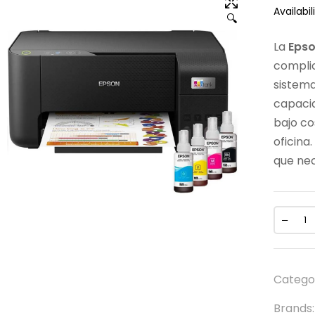
Availabili
🔍
La
Epso
complic
sistema
capacid
bajo co
oficina.
que nec
Catego
Brands