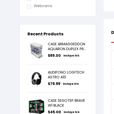
Webcams
D
Recent Products
CASE ARMAGGEDDON
AQUARON DUPLEX PRO
WHITE X3FANS ARGB
$
65.00
Incluye IVA
AUDIFONO LOGITECH
ASTRO A10
$
79.99
Incluye IVA
CASE SEGOTEP BRAVE
W1 BLACK
$
45.00
Incluye IVA