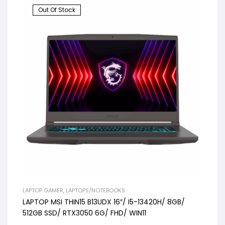
Out Of Stock
LAPTOP GAMER
,
LAPTOPS/NOTEBOOKS
LAPTOP MSI THIN15 B13UDX 16″/ I5-13420H/ 8GB/
512GB SSD/ RTX3050 6G/ FHD/ WIN11