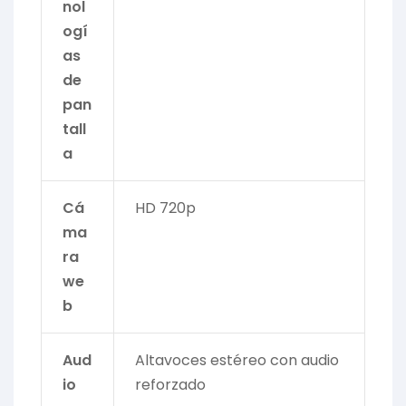
nol
ogí
as
de
pan
tall
a
Cá
HD 720p
ma
ra
we
b
Aud
Altavoces estéreo con audio
io
reforzado