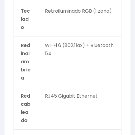
Tec
Retroiluminado RGB (1 zona)
lad
o
Red
Wi-Fi 6 (802.11ax) + Bluetooth
inal
5.x
ám
bric
a
Red
RJ45 Gigabit Ethernet
cab
lea
da