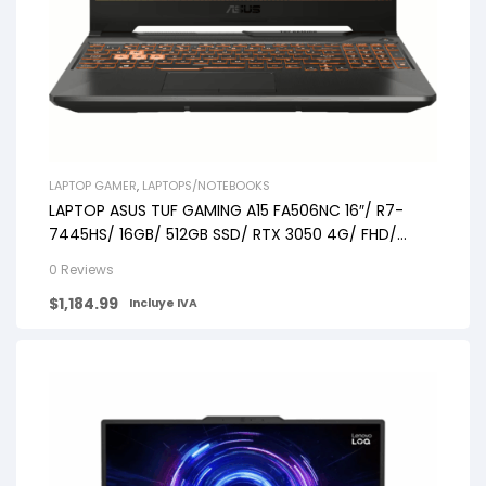
LAPTOP GAMER
,
LAPTOPS/NOTEBOOKS
LAPTOP ASUS TUF GAMING A15 FA506NC 16″/ R7-
7445HS/ 16GB/ 512GB SSD/ RTX 3050 4G/ FHD/
WIN11/ BLACK
0 Reviews
$
1,184.99
Incluye IVA