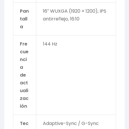
Pan
16″ WUXGA (1920 × 1200), IPS
tall
antirreflejo, 16:10
a
Fre
144 Hz
cue
nci
a
de
act
uali
zac
ión
Tec
Adaptive-Sync / G-Sync