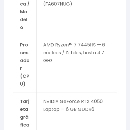
ca /
(FA607NUG)
Mo
del
o
Pro
AMD Ryzen™ 7 7445HS — 6
ces
núcleos / 12 hilos, hasta 4.7
ado
GHz
r
(CP
U)
Tarj
NVIDIA GeForce RTX 4050
eta
Laptop — 6 GB GDDR6
grá
fica