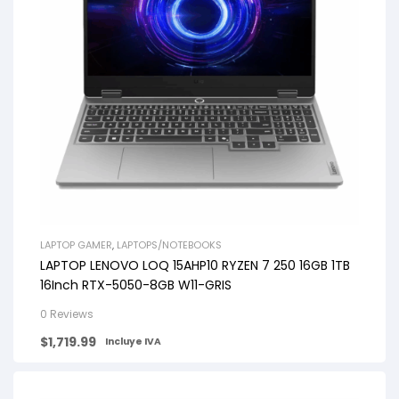
LAPTOP GAMER
,
LAPTOPS/NOTEBOOKS
LAPTOP LENOVO LOQ 15AHP10 RYZEN 7 250 16GB 1TB
16Inch RTX-5050-8GB W11-GRIS
0 Reviews
$
1,719.99
Incluye IVA