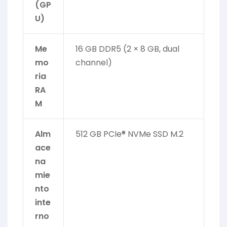
(GP
U)
Me
16 GB DDR5 (2 × 8 GB, dual
mo
channel)
ria
RA
M
Alm
512 GB PCIe® NVMe SSD M.2
ace
na
mie
nto
inte
rno