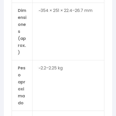
Dim
~354 × 251 × 22.4–26.7 mm
ensi
one
s
(ap
rox.
)
Pes
~2.2–2.25 kg
o
apr
oxi
ma
do