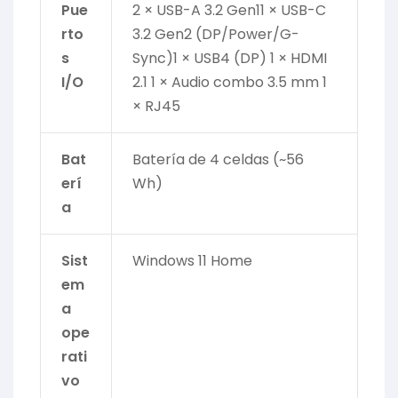
Pue
2 × USB-A 3.2 Gen11 × USB-C
rto
3.2 Gen2 (DP/Power/G-
s
Sync)1 × USB4 (DP) 1 × HDMI
I/O
2.1 1 × Audio combo 3.5 mm 1
× RJ45
Bat
Batería de 4 celdas (~56
erí
Wh)
a
Sist
Windows 11 Home
em
a
ope
rati
vo