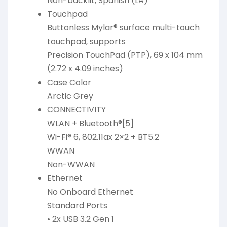
Non-backlit, Spanish (LA)
Touchpad
Buttonless Mylar® surface multi-touch
touchpad, supports
Precision TouchPad (PTP), 69 x 104 mm
(2.72 x 4.09 inches)
Case Color
Arctic Grey
CONNECTIVITY
WLAN + Bluetooth®[5]
Wi-Fi® 6, 802.11ax 2×2 + BT5.2
WWAN
Non-WWAN
Ethernet
No Onboard Ethernet
Standard Ports
• 2x USB 3.2 Gen 1