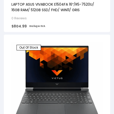
LAPTOP ASUS VIVABOOK E1504FA 16″/R5-7520U/
16GB RAM/ 512GB SSD/ FHD/ WIN11/ GRIS
0 Reviews
$
804.99
Incluye IVA
Out Of Stock