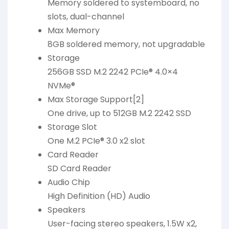
Memory soldered to systemboard, no
slots, dual-channel
Max Memory
8GB soldered memory, not upgradable
Storage
256GB SSD M.2 2242 PCIe® 4.0×4
NVMe®
Max Storage Support[2]
One drive, up to 512GB M.2 2242 SSD
Storage Slot
One M.2 PCIe® 3.0 x2 slot
Card Reader
SD Card Reader
Audio Chip
High Definition (HD) Audio
Speakers
User-facing stereo speakers, 1.5W x2,