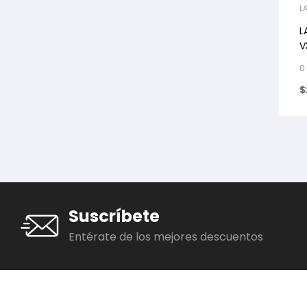
L
L
V
1
0
B
$
Suscríbete
Entérate de los mejores descuentos