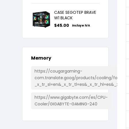
CASE SEGOTEP BRAVE
W1 BLACK
$
45.00
Incluye IVA
Memory
https://cougargaming-
com.translate.goog/products/cooling/forza85
_x_tr_sl=en&_x_tr_tl=es&_x_tr_hl=es&_x_tr_
https://www.gigabyte.com/es/CPU-
Cooler/GIGABYTE-GAMING-240