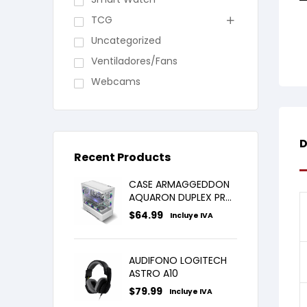
TCG
Uncategorized
Ventiladores/Fans
Webcams
D
Recent Products
CASE ARMAGGEDDON
AQUARON DUPLEX PRO
WHITE X3FANS ARGB
$
64.99
Incluye IVA
AUDIFONO LOGITECH
ASTRO A10
$
79.99
Incluye IVA