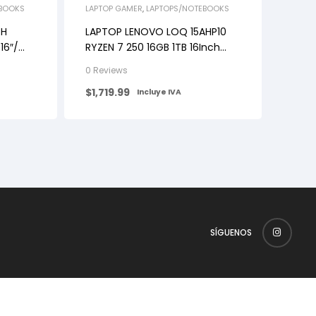
EBOOKS
LAPTOP GAMER
,
LAPTOPS/NOTEBOOKS
TH
LAPTOP LENOVO LOQ 15AHP10
16″/
RYZEN 7 250 16GB 1TB 16Inch
ACK
RTX-5050-8GB W11-GRIS
0 Reviews
$
1,719.99
Incluye IVA
SÍGUENOS