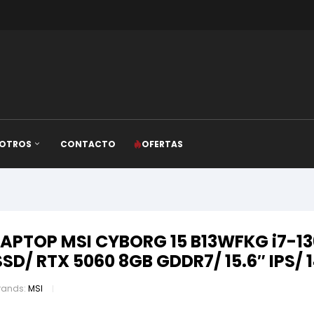
OTROS
CONTACTO
OFERTAS
LAPTOP MSI CYBORG 15 B13WFKG i7-13
SSD/ RTX 5060 8GB GDDR7/ 15.6″ IPS/ 
rands:
MSI