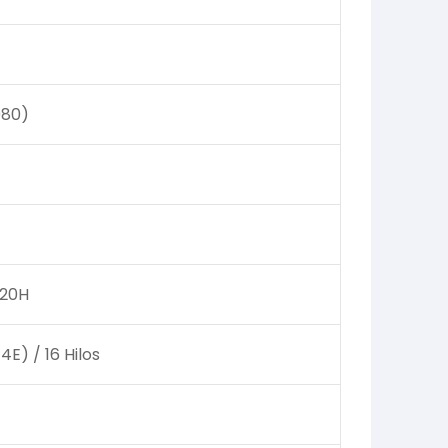
080)
620H
4E) / 16 Hilos