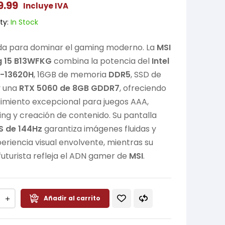
9.99
Incluye IVA
ty:
In Stock
da para dominar el gaming moderno. La
MSI
 15 B13WFKG
combina la potencia del
Intel
7-13620H
, 16GB de memoria
DDR5
, SSD de
y una
RTX 5060 de 8GB GDDR7
, ofreciendo
imiento excepcional para juegos AAA,
ng y creación de contenido. Su pantalla
PS de 144Hz
garantiza imágenes fluidas y
eriencia visual envolvente, mientras su
futurista refleja el ADN gamer de
MSI
.
Añadir al carrito