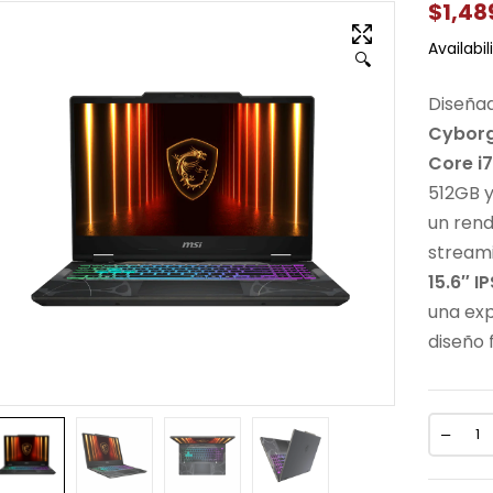
$
1,48
Availabili
🔍
Diseña
Cyborg
Core i
512GB 
un rend
streami
15.6″ I
una exp
diseño 