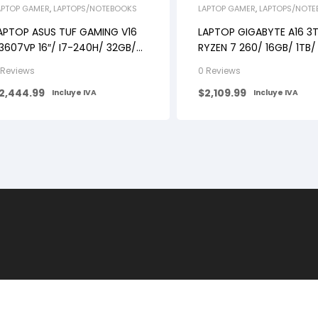
APTOP GAMER
,
LAPTOPS/NOTEBOOKS
LAPTOP GAMER
,
LAPTOPS/NOT
APTOP ASUS TUF GAMING V16
LAPTOP GIGABYTE A16 3
3607VP 16″/ I7-240H/ 32GB/
RYZEN 7 260/ 16GB/ 1TB/ 
TB SSD/ RTX 5070 8G/ WIN11/
RTX-5070-8GB/ W11/ BL
 Reviews
0 Reviews
LACK
2,444.99
$
2,109.99
Incluye IVA
Incluye IVA