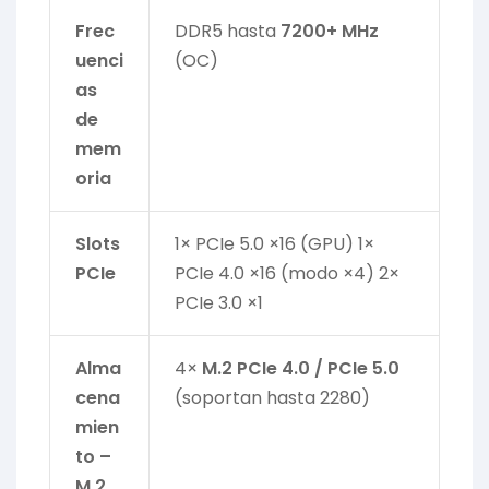
Frec
DDR5 hasta
7200+ MHz
uenci
(OC)
as
de
mem
oria
Slots
1× PCIe 5.0 ×16 (GPU) 1×
PCIe
PCIe 4.0 ×16 (modo ×4) 2×
PCIe 3.0 ×1
Alma
4×
M.2 PCIe 4.0 / PCIe 5.0
cena
(soportan hasta 2280)
mien
to –
M.2