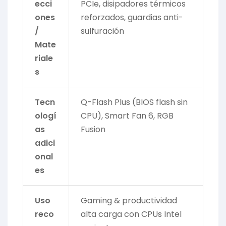
ecci
PCIe, disipadores térmicos
ones
reforzados, guardias anti-
/
sulfuración
Mate
riale
s
Tecn
Q-Flash Plus (BIOS flash sin
ologí
CPU), Smart Fan 6, RGB
as
Fusion
adici
onal
es
Uso
Gaming & productividad
reco
alta carga con CPUs Intel