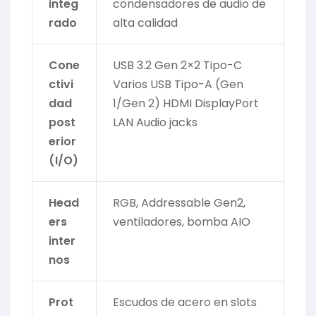
integ
condensadores de audio de
rado
alta calidad
Cone
USB 3.2 Gen 2×2 Tipo-C
ctivi
Varios USB Tipo-A (Gen
dad
1/Gen 2) HDMI DisplayPort
post
LAN Audio jacks
erior
(I/O)
Head
RGB, Addressable Gen2,
ers
ventiladores, bomba AIO
inter
nos
Prot
Escudos de acero en slots