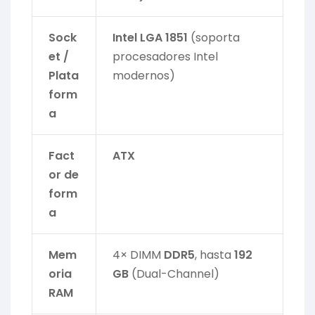
Sock
Intel LGA 1851
(soporta
et /
procesadores Intel
Plata
modernos)
form
a
Fact
ATX
or de
form
a
Mem
4× DIMM
DDR5
, hasta
192
oria
GB
(Dual-Channel)
RAM