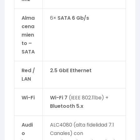
Alma
6×
SATA 6 Gb/s
cena
mien
to –
SATA
Red /
2.5 GbE Ethernet
LAN
Wi-Fi
Wi-Fi 7
(IEEE 802.11be) +
Bluetooth 5.x
Audi
ALC4080 (alta fidelidad 7.1
o
Canales) con