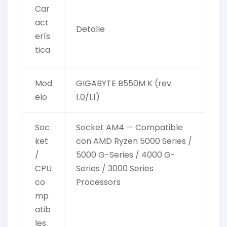
Car
act
Detalle
erís
tica
Mod
GIGABYTE B550M K (rev.
elo
1.0/1.1)
Soc
Socket AM4 — Compatible
ket
con AMD Ryzen 5000 Series /
/
5000 G-Series / 4000 G-
CPU
Series / 3000 Series
co
Processors
mp
atib
les