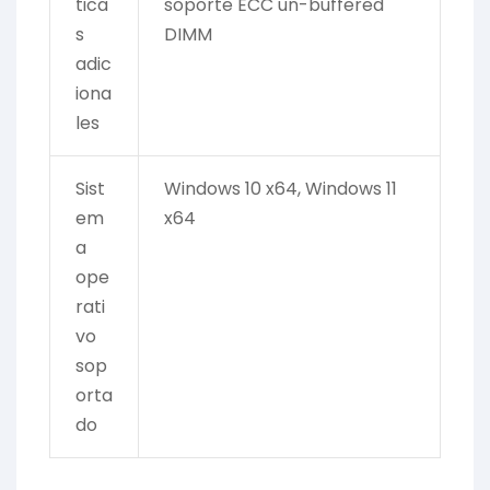
tica
soporte ECC un-buffered
s
DIMM
adic
iona
les
Sist
Windows 10 x64, Windows 11
em
x64
a
ope
rati
vo
sop
orta
do