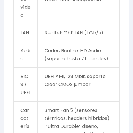
víde
o
LAN
Realtek GbE LAN (1 Gb/s)
Audi
Codec Realtek HD Audio
o
(soporte hasta 7.1 canales)
BIO
UEFI AMI, 128 Mbit, soporte
S /
Clear CMOS jumper
UEFI
Car
Smart Fan 5 (sensores
act
térmicos, headers híbridos)
erís
“Ultra Durable” diseño,