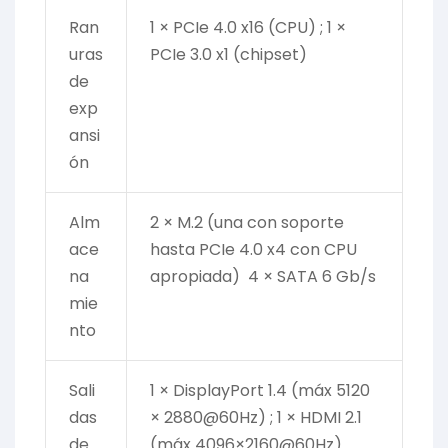
Ran
1 × PCIe 4.0 x16 (CPU) ; 1 ×
uras
PCIe 3.0 x1 (chipset)
de
exp
ansi
ón
Alm
2 × M.2 (una con soporte
ace
hasta PCIe 4.0 x4 con CPU
na
apropiada) 4 × SATA 6 Gb/s
mie
nto
Sali
1 × DisplayPort 1.4 (máx 5120
das
× 2880@60Hz) ; 1 × HDMI 2.1
de
(máx 4096×2160@60Hz)