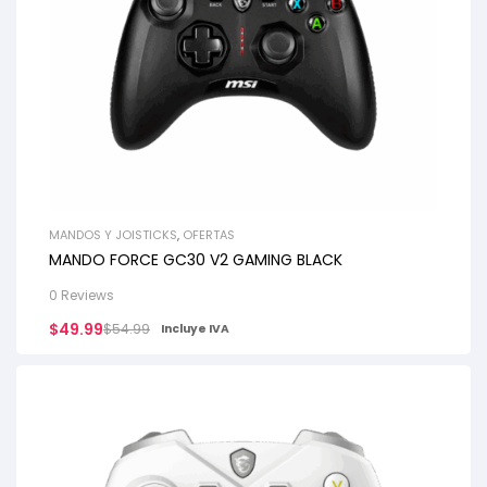
MANDOS Y JOISTICKS
,
OFERTAS
MANDO FORCE GC30 V2 GAMING BLACK
0 Reviews
$
49.99
$
54.99
Incluye IVA