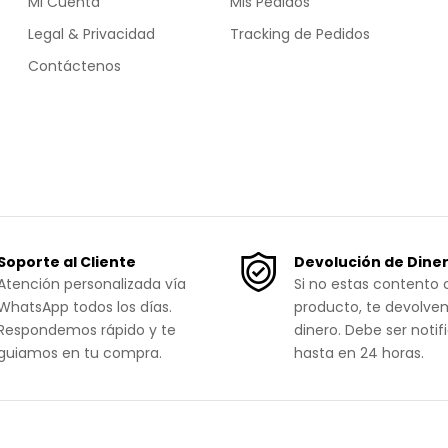
Mi Cuenta
Mis Pedidos
Legal & Privacidad
Tracking de Pedidos
Contáctenos
Soporte al Cliente
Devolución de Dine
Atención personalizada vía
Si no estas contento 
WhatsApp todos los días.
producto, te devolve
Respondemos rápido y te
dinero. Debe ser notif
guiamos en tu compra.
hasta en 24 horas.