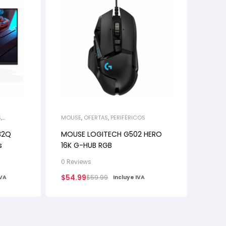
S
,
MOUSE
,
OFERTAS
,
PERIFÉRICOS
32Q
MOUSE LOGITECH G502 HERO
s
16K G-HUB RGB
0 Reviews
$
54.99
$
59.99
IVA
Incluye IVA