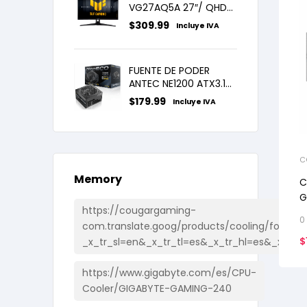
VG27AQ5A 27″/ QHD/
IPS/ 210Hz/ 0.3MS
$
309.99
Incluye IVA
FUENTE DE PODER
ANTEC NE1200 ATX3.1
80 PLUS PLATINUM ATX
$
179.99
Incluye IVA
12V 3.1 PCIE 5.1
C
L
Memory
C
G
https://cougargaming-
0
com.translate.goog/products/cooling/forza85
$
_x_tr_sl=en&_x_tr_tl=es&_x_tr_hl=es&_x_tr_
https://www.gigabyte.com/es/CPU-
Cooler/GIGABYTE-GAMING-240