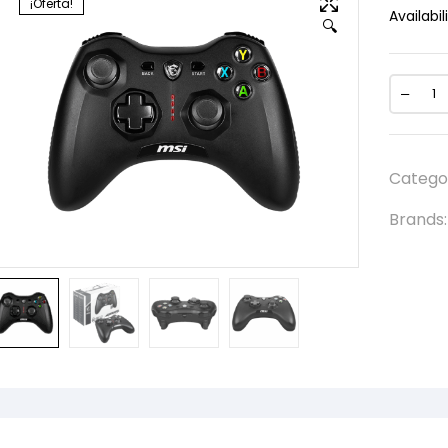
¡Oferta!
Availabili
🔍
Catego
Brands