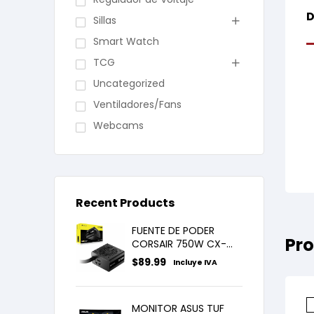
D
Sillas
Smart Watch
TCG
Uncategorized
Ventiladores/Fans
Webcams
Recent Products
FUENTE DE PODER
Pro
CORSAIR 750W CX-
750M 80 PLUS BRONZE
$
89.99
Incluye IVA
SEMI MODULAR
MONITOR ASUS TUF