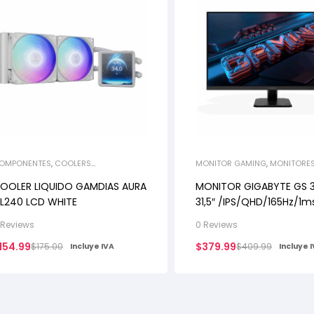
OMPONENTES
,
COOLERS
MONITOR GAMING
,
MONITORE
ÍQUIDOS/AIRE
,
OFERTAS
OFERTAS
OOLER LIQUIDO GAMDIAS AURA
MONITOR GIGABYTE GS 
L240 LCD WHITE
31,5″ /IPS/QHD/165Hz/1m
 Reviews
0 Reviews
/?
154.99
$
379.99
$
175.00
$
409.99
pto=tc
Incluye IVA
Incluye 