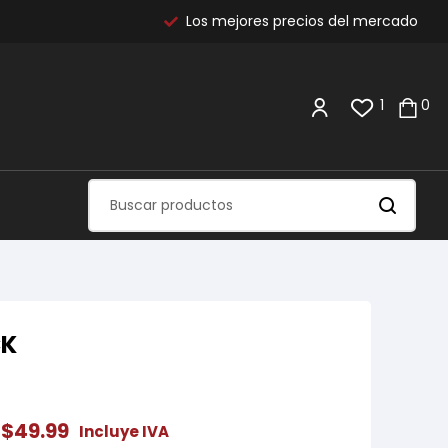
Los mejores precios del mercado
1
0
CK
$
49.99
Incluye IVA