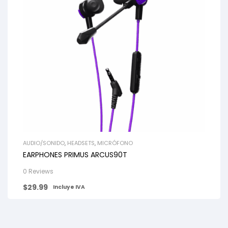
AUDIO/SONIDO
,
HEADSETS
,
MICRÓFONO
EARPHONES PRIMUS ARCUS90T
0 Reviews
$
29.99
Incluye IVA