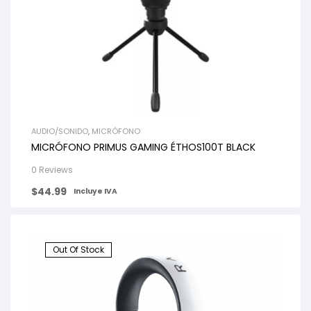
AUDIO/SONIDO
,
MICRÓFONO
MICRÓFONO PRIMUS GAMING ÉTHOS100T BLACK
0 Reviews
$
44.99
Incluye IVA
Out Of Stock