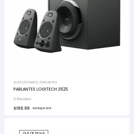
AUDIO/SONIDO
,
PARLANTES
PARLANTES LOGITECH Z625
0 Reviews
$
199.99
Incluye IVA
Out Of Stock