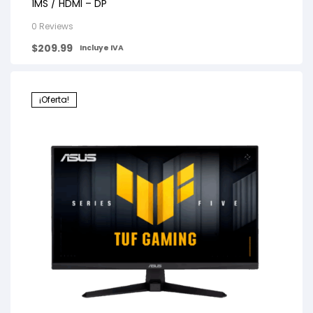
1MS / HDMI – DP
0 Reviews
$
209.99
Incluye IVA
¡Oferta!