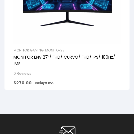
MONITOR GAMING
,
MONITORES
MONITOR ENV 27″/ FHD/ CURVO/ FHD/ IPS/ 180Hz/
1MS
0 Reviews
$
270.00
Incluye IVA