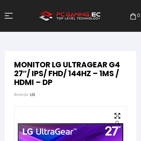
0
MONITOR LG ULTRAGEAR G4
27″/ IPS/ FHD/ 144HZ – 1MS /
HDMI – DP
Brands:
LG
🔍