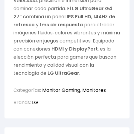
Velocidad, precisión e inmersión para
dominar cada partida. El
LG UltraGear G4
27”
combina un panel
IPS Full HD
,
144Hz de
refresco
y
1ms de respuesta
para ofrecer
imágenes fluidas, colores vibrantes y máxima
precisión en juegos competitivos. Equipado
con conexiones
HDMI y DisplayPort
, es la
elección perfecta para gamers que buscan
rendimiento y calidad visual con la
tecnología de
LG
UltraGear
.
Categorías:
Monitor Gaming
,
Monitores
Brands:
LG