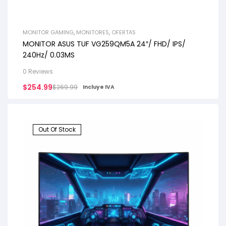
MONITOR GAMING
,
MONITORES
,
OFERTAS
MONITOR ASUS TUF VG259QM5A 24″/ FHD/ IPS/
240Hz/ 0.03MS
0 Reviews
$
254.99
$
269.99
Incluye IVA
Out Of Stock