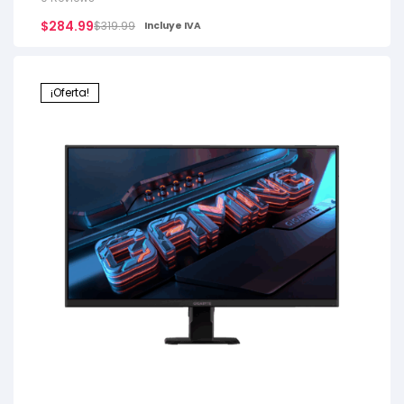
$
284.99
$
319.99
Incluye IVA
¡Oferta!