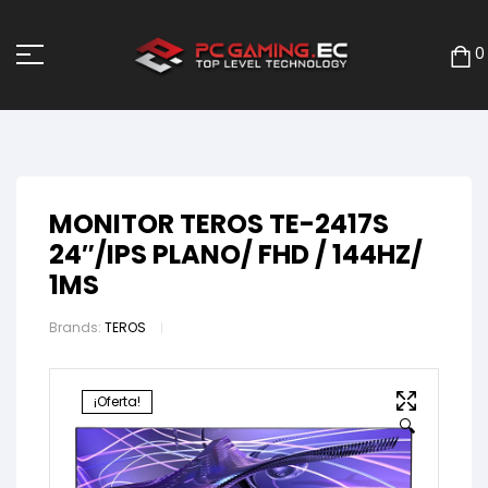
0
MONITOR TEROS TE-2417S
24″/IPS PLANO/ FHD / 144HZ/
1MS
Brands:
TEROS
¡Oferta!
🔍