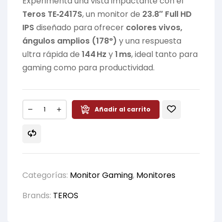
Experimenta una vista impactante con el
Teros TE‑2417S
, un monitor de
23.8″ Full HD
IPS
diseñado para ofrecer
colores vivos,
ángulos amplios (178°)
y una respuesta
ultra rápida de
144 Hz
y
1 ms
, ideal tanto para
gaming como para productividad.
Añadir al carrito
Categorías:
Monitor Gaming
,
Monitores
Brands:
TEROS