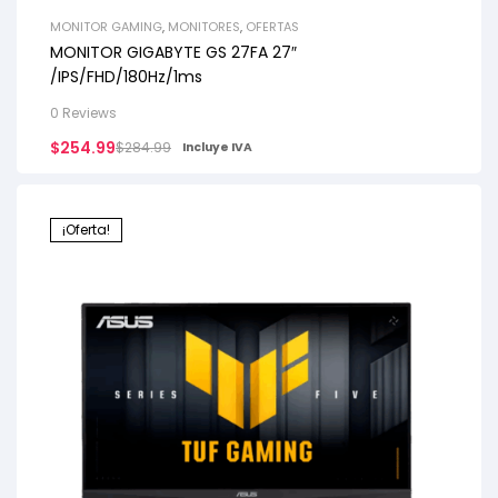
MONITOR GAMING
,
MONITORES
,
OFERTAS
MONITOR GIGABYTE GS 27FA 27″
/IPS/FHD/180Hz/1ms
0 Reviews
$
254.99
$
284.99
Incluye IVA
¡Oferta!