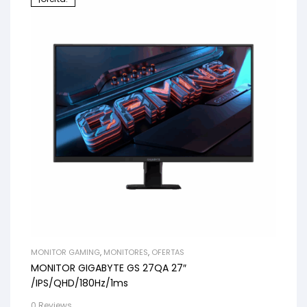
MONITOR GAMING
,
MONITORES
,
OFERTAS
MONITOR GIGABYTE GS 27QA 27″
/IPS/QHD/180Hz/1ms
0 Reviews