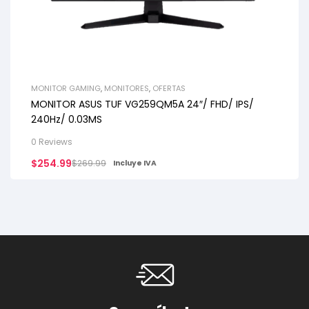
MONITOR GAMING
,
MONITORES
,
OFERTAS
MONITOR ASUS TUF VG259QM5A 24″/ FHD/ IPS/
240Hz/ 0.03MS
0 Reviews
$
254.99
$
269.99
Incluye IVA