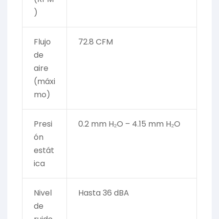
)
Flujo
72.8 CFM
de
aire
(máxi
mo)
Presi
0.2 mm H₂O – 4.15 mm H₂O
ón
estát
ica
Nivel
Hasta 36 dBA
de