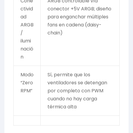
Cone
ARGB controlable vía
ctivid
conector +5V ARGB; diseño
ad
para enganchar múltiples
ARGB
fans en cadena (daisy-
/
chain)
ilumi
nació
n
Modo
Sí, permite que los
“Zero
ventiladores se detengan
RPM”
por completo con PWM
cuando no hay carga
térmica alta