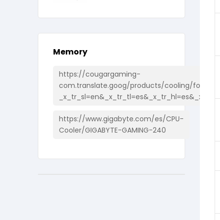
Memory
https://cougargaming-
com.translate.goog/products/cooling/forza85
_x_tr_sl=en&_x_tr_tl=es&_x_tr_hl=es&_x_tr_
https://www.gigabyte.com/es/CPU-
Cooler/GIGABYTE-GAMING-240