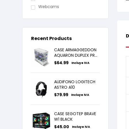
Webcams
D
Recent Products
CASE ARMAGGEDDON
AQUARON DUPLEX PRO
WHITE X3FANS ARGB
$
64.99
Incluye IVA
AUDIFONO LOGITECH
ASTRO A10
$
79.99
Incluye IVA
CASE SEGOTEP BRAVE
W1 BLACK
$
45.00
Incluye IVA