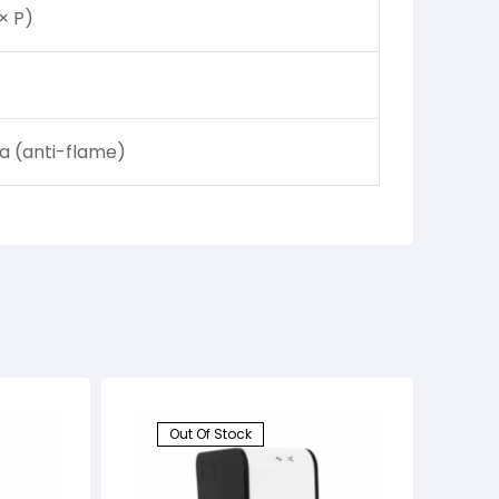
× P)
a (anti-flame)
Out Of Stock