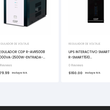
EGULADOR DE VOLTAJE
REGULADOR DE VOLTAJE
EGULADOR CDP R-AVR5008
UPS INTERACTIVO SMART
000VA-2500W-ENTRADA-
R-SMART1510
ALIDA 110VAC-8 NEMA 5-20R
1500VA/900W/E/S120V/
 Reviews
0 Reviews
SALIDAS/SUP DE PICOS/
79.99
$
160.00
Incluye IVA
Incluye IVA