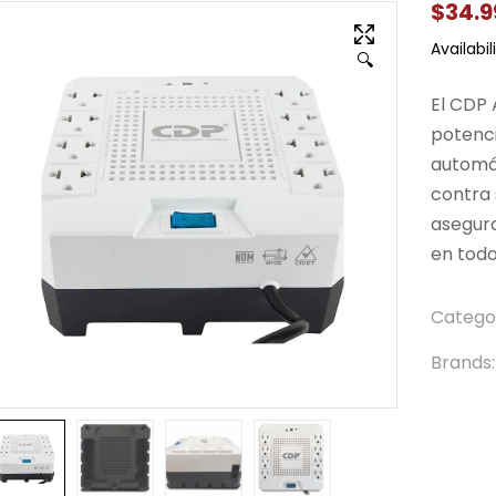
$
34.9
Availabili
🔍
El CDP
potenc
automát
contra 
asegur
en tod
Catego
Brands