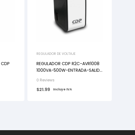
REGULADOR DE VOLTAJE
 CDP
REGULADOR CDP R2C-AVR1008
1000VA-500W-ENTRADA-SALIDA
6
110VAC-8 NEMA 5-15R
0 Reviews
LCD
$
21.99
Incluye IVA