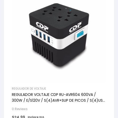
REGULADOR DE VOLTAJE
REGULADOR VOLTAJE CDP RU-AVR604 600VA /
300W / E/S120V / S(4)AVR+SUP DE PICOS / S(4)USB
5V
0 Reviews
$
24.99
Incluye IVA