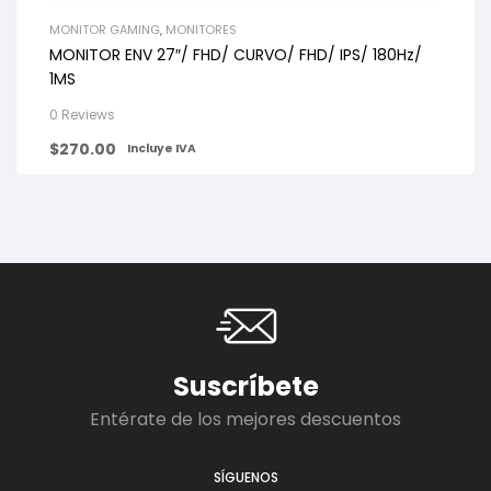
MONITOR GAMING
,
MONITORES
MONITOR ENV 27″/ FHD/ CURVO/ FHD/ IPS/ 180Hz/
1MS
0 Reviews
$
270.00
Incluye IVA
Suscríbete
Entérate de los mejores descuentos
SÍGUENOS