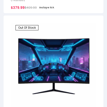
0 Reviews
$
379.99
$
409.99
Incluye IVA
Out Of Stock