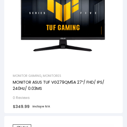
MONITOR GAMING
,
MONITORES
MONITOR ASUS TUF VG279QM5A 27″/ FHD/ IPS/
240Hz/ 0.03MS
0 Reviews
$
349.99
Incluye IVA