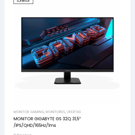
¡Oferta!
MONITOR GAMING
,
MONITORES
,
OFERTAS
MONITOR GIGABYTE GS 32Q 31,5″
/IPS/QHD/165Hz/1ms