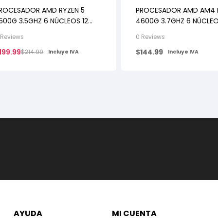
ROCESADOR AMD RYZEN 5
PROCESADOR AMD AM4 
500G 3.5GHZ 6 NÚCLEOS 12
4600G 3.7GHZ 6 NÚCLEO
ILOS AM5
HILOS AM4 GRÁFICOS
 Reviews
0 Reviews
INTEGRADOS
199.99
$
144.99
$
214.99
Incluye IVA
Incluye IVA
AYUDA
MI CUENTA