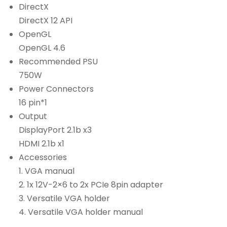
DirectX
/?
DirectX 12 API
pto=tc
OpenGL
OpenGL 4.6
Recommended PSU
750W
Power Connectors
16 pin*1
Output
DisplayPort 2.1b x3
HDMI 2.1b x1
Accessories
1. VGA manual
2. 1x 12V-2×6 to 2x PCIe 8pin adapter
3. Versatile VGA holder
4. Versatile VGA holder manual