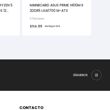
RYZEN 5
MAINBOARD ASUS PRIME H610M K
S 12
2DDR5 LGA1700 M-ATX
0 Reviews
$
114.99
Incluye IVA
SÍGUENOS
CONTACTO