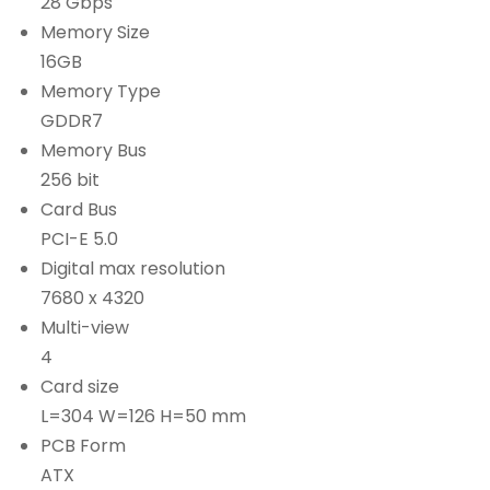
28 Gbps
Memory Size
16GB
Memory Type
GDDR7
Memory Bus
256 bit
Card Bus
PCI-E 5.0
Digital max resolution
7680 x 4320
Multi-view
4
Card size
L=304 W=126 H=50 mm
PCB Form
ATX