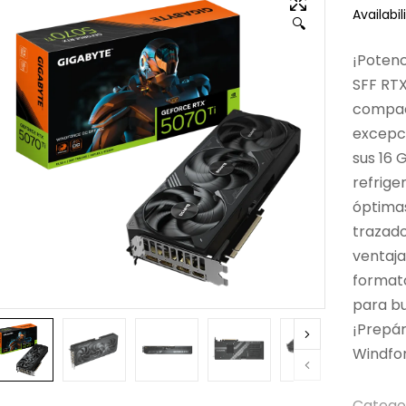
Availabili
🔍
¡Poten
SFF RTX
compac
excepci
sus 16 
refrig
óptimas
trazado
ventaja
format
para bu
¡Prepár
Windfor
Catego