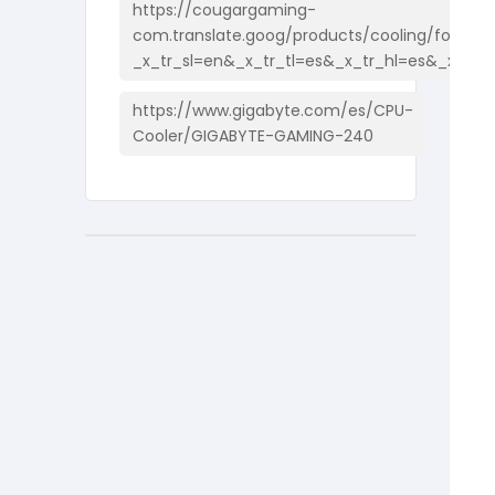
https://cougargaming-
com.translate.goog/products/cooling/forza85
_x_tr_sl=en&_x_tr_tl=es&_x_tr_hl=es&_x_tr_
https://www.gigabyte.com/es/CPU-
Cooler/GIGABYTE-GAMING-240