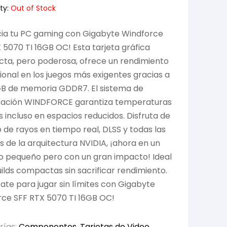
ty:
Out of Stock
cia tu PC gaming con Gigabyte Windforce
 5070 TI 16GB OC! Esta tarjeta gráfica
ta, pero poderosa, ofrece un rendimiento
onal en los juegos más exigentes gracias a
GB de memoria GDDR7. El sistema de
eración WINDFORCE garantiza temperaturas
 incluso en espacios reducidos. Disfruta de
 de rayos en tiempo real, DLSS y todas las
s de la arquitectura NVIDIA, ¡ahora en un
o pequeño pero con un gran impacto! Ideal
ilds compactas sin sacrificar rendimiento.
ate para jugar sin límites con Gigabyte
ce SFF RTX 5070 TI 16GB OC!
rías:
Componentes
,
Tarjetas de Video