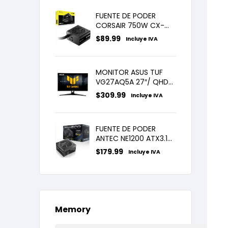
FUENTE DE PODER
CORSAIR 750W CX-
750M 80 PLUS BRONZE
$
89.99
Incluye IVA
SEMI MODULAR
MONITOR ASUS TUF
VG27AQ5A 27″/ QHD/
IPS/ 210Hz/ 0.3MS
$
309.99
Incluye IVA
FUENTE DE PODER
ANTEC NE1200 ATX3.1
80 PLUS PLATINUM ATX
$
179.99
Incluye IVA
12V 3.1 PCIE 5.1
Memory