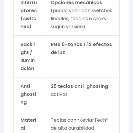
Interru
Opciones mecánicas
ptores
(puede venir con switches
(switc
lineales, táctiles o clicky
hes)
según versión)
Backli
RGB 5-zonas / 12 efectos
ght /
de luz
Ilumin
ación
Anti-
25 teclas anti-ghosting
ghosti
activas
ng
Materi
Teclas con “KevlarTech”
al
de alta durabilidad