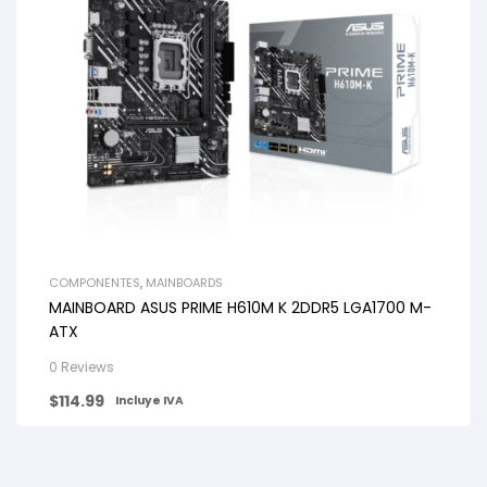
COMPONENTES
,
MAINBOARDS
MAINBOARD ASUS PRIME H610M K 2DDR5 LGA1700 M-
ATX
0 Reviews
$
114.99
Incluye IVA