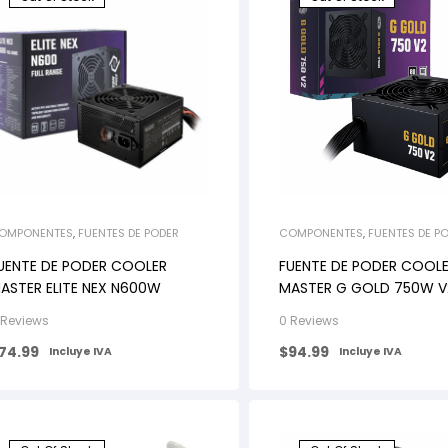
OMPONENTES
,
FUENTES DE PODER
COMPONENTES
,
FUENTES DE P
UENTE DE PODER COOLER
FUENTE DE PODER COOL
ASTER ELITE NEX N600W
MASTER G GOLD 750W V
 Reviews
0 Reviews
74.99
$
94.99
Incluye IVA
Incluye IVA