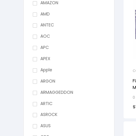
AMAZON
AMD
ANTEC
AOC
APC
APEX
Apple
C
F
ARGON
M
ARMAGGEDDON
0
ARTIC
$
ASROCK
ASUS