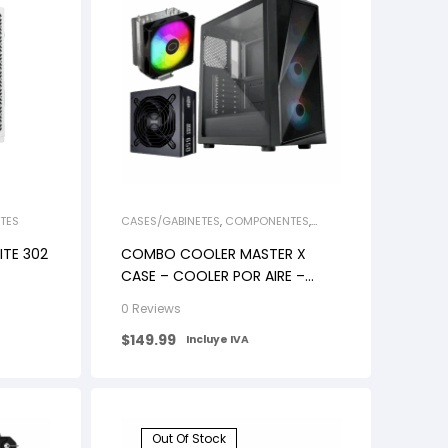
TES
CASES/GABINETES
,
COMPONENTES
,
COOLERS LÍQUIDOS/AIRE
,
FUENTES DE
PODER
ITE 302
COMBO COOLER MASTER X
CASE – COOLER POR AIRE –
FUENTE DE PODER
0 Reviews
$
149.99
Incluye IVA
Out Of Stock