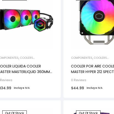
OMPONENTES
,
COOLERS
COMPONENTES
,
COOLERS
ÍQUIDOS/AIRE
LÍQUIDOS/AIRE
OOLER LIQUIDA COOLER
COOLER POR AIRE COOL
ASTER MASTERLIQUID 360MM
MASTER HYPER 212 SPEC
ORE II ARGB
SILVER
 Reviews
0 Reviews
134.99
$
44.99
Incluye IVA
Incluye IVA
Out Of Stock
Out Of Stock