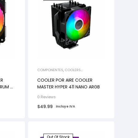
COMPONENTES
,
COOLERS
LÍQUIDOS/AIRE
ER
COOLER POR AIRE COOLER
TRUM V3
MASTER HYPER 411 NANO ARGB
0 Reviews
$
49.99
Incluye IVA
Out Of Stock