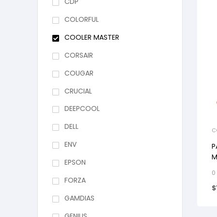
CDP
COLORFUL
COOLER MASTER
CORSAIR
COUGAR
CRUCIAL
DEEPCOOL
DELL
C
ENV
P
M
EPSON
0
FORZA
$
GAMDIAS
GENIUS