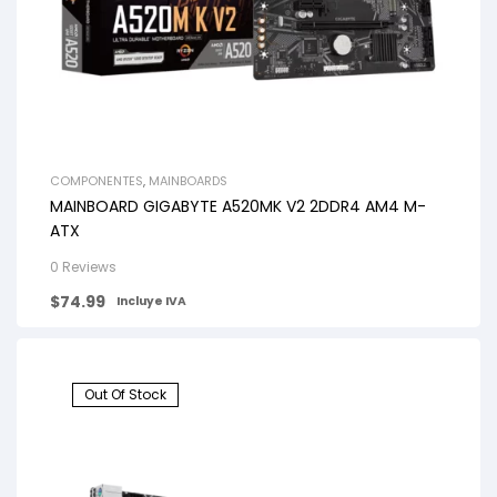
COMPONENTES
,
MAINBOARDS
MAINBOARD GIGABYTE A520MK V2 2DDR4 AM4 M-
ATX
0 Reviews
$
74.99
Incluye IVA
Out Of Stock