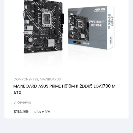
COMPONENTES
,
MAINBOARDS
MAINBOARD ASUS PRIME H610M K 2DDR5 LGA1700 M-
ATX
0 Reviews
$
114.99
Incluye IVA