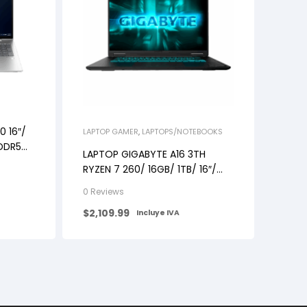
 16″/
LAPTOP GAMER
,
LAPTOPS/NOTEBOOKS
DDR5
LAPTOP GIGABYTE A16 3TH
N11 PRO
RYZEN 7 260/ 16GB/ 1TB/ 16″/
RTX-5070-8GB/ W11/ BLACK
0 Reviews
$
2,109.99
Incluye IVA