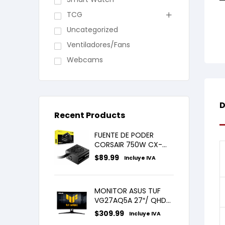
TCG
Uncategorized
Ventiladores/Fans
Webcams
D
Recent Products
FUENTE DE PODER
CORSAIR 750W CX-
750M 80 PLUS BRONZE
$
89.99
Incluye IVA
SEMI MODULAR
MONITOR ASUS TUF
VG27AQ5A 27″/ QHD/
IPS/ 210Hz/ 0.3MS
$
309.99
Incluye IVA