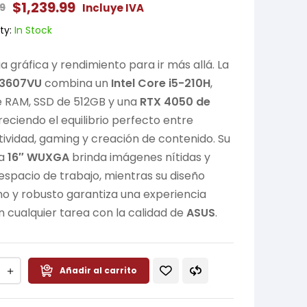
$
1,239.99
Incluye IVA
99
ty:
In Stock
a gráfica y rendimiento para ir más allá. La
V3607VU
combina un
Intel Core i5-210H
,
e RAM, SSD de 512GB y una
RTX 4050 de
freciendo el equilibrio perfecto entre
ividad, gaming y creación de contenido. Su
la
16″ WUXGA
brinda imágenes nítidas y
spacio de trabajo, mientras su diseño
 y robusto garantiza una experiencia
en cualquier tarea con la calidad de
ASUS
.
Añadir al carrito