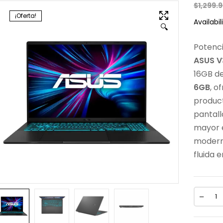
$
1,299.
¡Oferta!
Availabili
🔍
Potenci
ASUS 
16GB d
6GB
, o
product
pantal
mayor e
moderno
fluida 