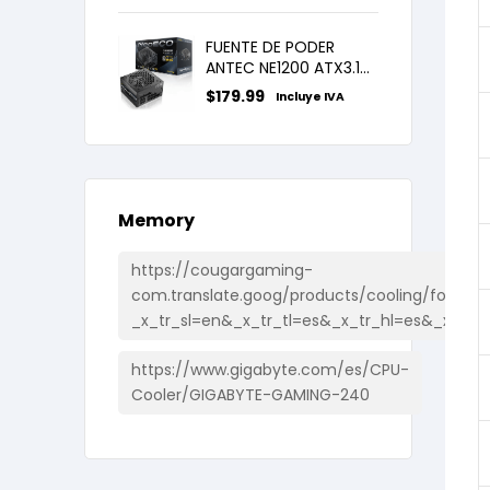
FUENTE DE PODER
ANTEC NE1200 ATX3.1
80 PLUS PLATINUM ATX
$
179.99
Incluye IVA
12V 3.1 PCIE 5.1
Memory
https://cougargaming-
com.translate.goog/products/cooling/forza85
_x_tr_sl=en&_x_tr_tl=es&_x_tr_hl=es&_x_tr_
https://www.gigabyte.com/es/CPU-
Cooler/GIGABYTE-GAMING-240