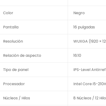
Color
Negro
Pantalla
16 pulgadas
Resolución
WUXGA (1920 × 1
Relación de aspecto
16:10
/?
pto=tc
Tipo de panel
IPS-Level Antirref
Procesador
Intel Core i5-210
Núcleos / Hilos
8 Núcleos / 12 Hil