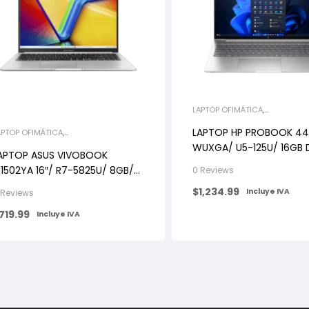
LAPTOP OFIMÁTICA
,
LAPTOPS/NOTEBOOKS
LAPTOP HP PROBOOK 440
APTOP OFIMÁTICA
,
APTOPS/NOTEBOOKS
WUXGA/ U5-125U/ 16GB 
APTOP ASUS VIVOBOOK
5600/ 512GB M.2 SSD/ WI
1502YA 16″/ R7-5825U/ 8GB/
0 Reviews
12 GB SSD/ FHD/ WIN11
$
1,234.99
Incluye IVA
 Reviews
719.99
Incluye IVA