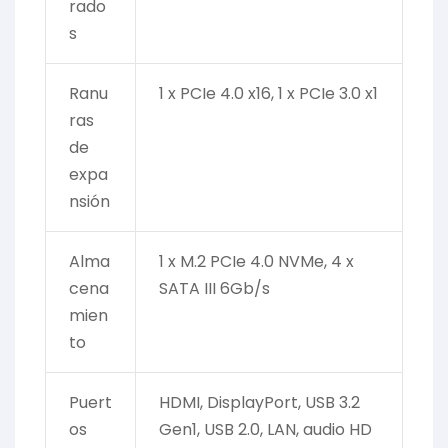
rado
s
Ranu
1 x PCIe 4.0 x16, 1 x PCIe 3.0 x1
ras
de
expa
nsión
Alma
1 x M.2 PCIe 4.0 NVMe, 4 x
cena
SATA III 6Gb/s
mien
to
Puert
HDMI, DisplayPort, USB 3.2
os
Gen1, USB 2.0, LAN, audio HD