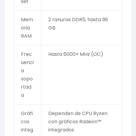
set
Mem
2 ranuras DDR5, hasta 96
oria
GB
RAM
Frec
Hasta 6000+ MHz (OC)
uenci
a
sopo
rtad
a
Gráfi
Dependen de CPU Ryzen
cos
con gráficos Radeon™
integ
integrados