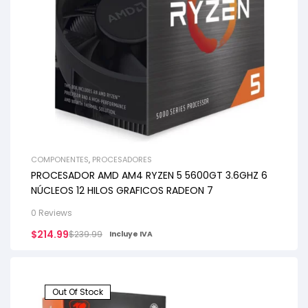
COMPONENTES
,
PROCESADORES
PROCESADOR AMD AM4 RYZEN 5 5600GT 3.6GHZ 6
NÚCLEOS 12 HILOS GRAFICOS RADEON 7
0 Reviews
$
214.99
$
239.99
Incluye IVA
Out Of Stock