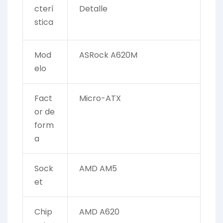
cterí
Detalle
stica
Mod
ASRock A620M
elo
Fact
Micro-ATX
or de
form
a
Sock
AMD AM5
et
Chip
AMD A620