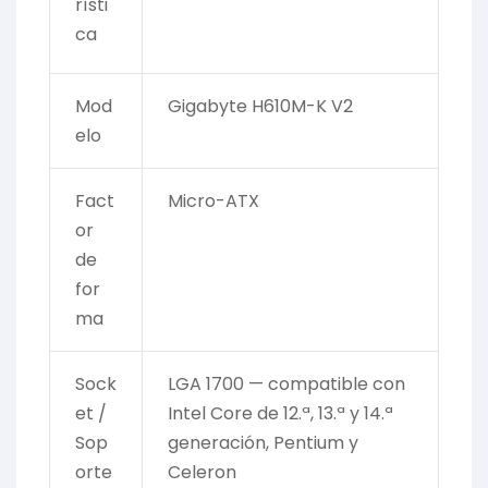
rísti
ca
Mod
Gigabyte H610M-K V2
elo
Fact
Micro-ATX
or
de
for
ma
Sock
LGA 1700 — compatible con
et /
Intel Core de 12.ª, 13.ª y 14.ª
Sop
generación, Pentium y
orte
Celeron