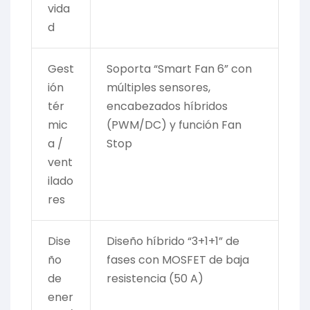
vida
d
Gest
Soporta “Smart Fan 6” con
ión
múltiples sensores,
tér
encabezados híbridos
mic
(PWM/DC) y función Fan
a /
Stop
vent
ilado
res
Dise
Diseño híbrido “3+1+1” de
ño
fases con MOSFET de baja
de
resistencia (50 A)
ener