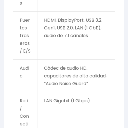
s
Puer
HDMI, DisplayPort, USB 3.2
tos
Gen1, USB 2.0, LAN (1 GbE),
tras
audio de 7.1 canales
eros
/ E/S
Audi
Códec de audio HD,
o
capacitores de alta calidad,
“Audio Noise Guard”
Red
LAN Gigabit (1 Gbps)
/
Con
ecti