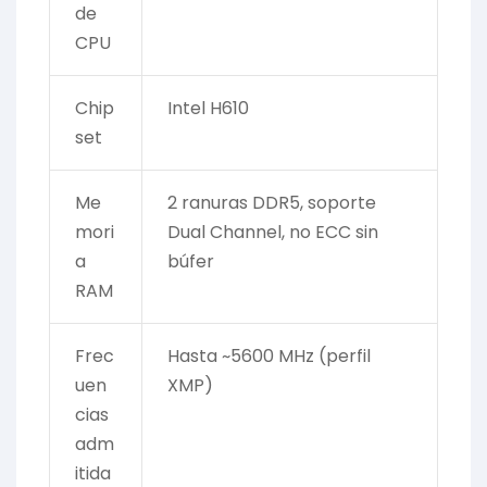
de
CPU
Chip
Intel H610
set
Me
2 ranuras DDR5, soporte
mori
Dual Channel, no ECC sin
a
búfer
RAM
Frec
Hasta ~5600 MHz (perfil
uen
XMP)
cias
adm
itida