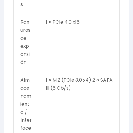
s
Ran
1 × PCIe 4.0 x16
uras
de
exp
ansi
ón
Alm
1 × M.2 (PCIe 3.0 x4) 2 × SATA
ace
III (6 Gb/s)
nam
ient
o /
Inter
face