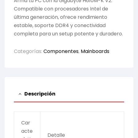
Arma tu PC con la Gigabyte H610M-K V2.
Compatible con procesadores Intel de
última generación, ofrece rendimiento
estable, soporte DDR4 y conectividad
completa para un setup potente y duradero.
Categorías:
Componentes
,
Mainboards
Descripción
Car
acte
Detalle