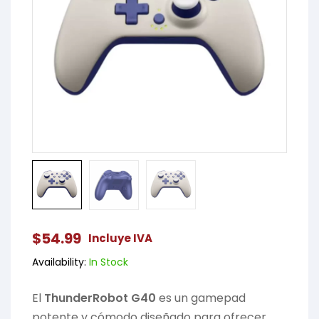
$
54.99
Incluye IVA
Availability:
In Stock
El
ThunderRobot G40
es un gamepad
potente y cómodo diseñado para ofrecer