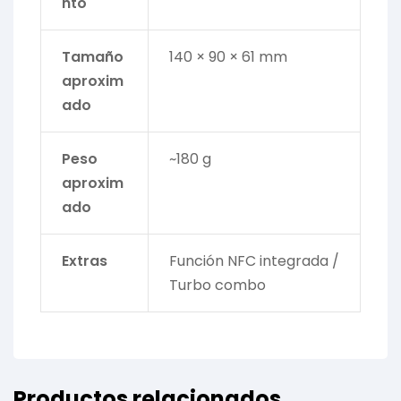
nto
Tamaño
140 × 90 × 61 mm
aproxim
ado
Peso
~180 g
aproxim
ado
Extras
Función NFC integrada /
Turbo combo
Productos relacionados