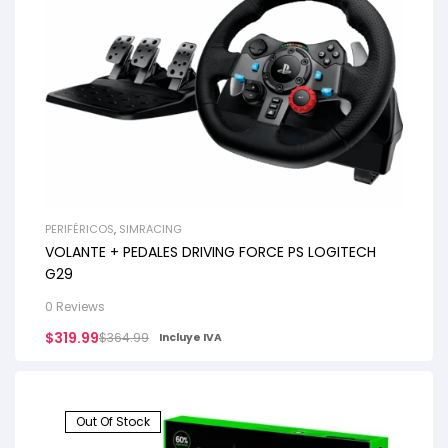
PERIFÉRICOS
,
SIMRACING
VOLANTE + PEDALES DRIVING FORCE PS LOGITECH
G29
0 Reviews
$
319.99
$
364.99
Incluye IVA
Out Of Stock