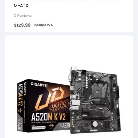
M-ATX
0 Reviews
$
129.99
Incluye IVA