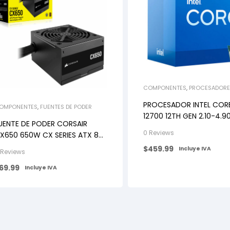
COMPONENTES
,
PROCESADORE
PROCESADOR INTEL CORE
OMPONENTES
,
FUENTES DE PODER
12700 12TH GEN 2.10-4.9
UENTE DE PODER CORSAIR
NÚCLEOS 20 HILOS LGA1
0 Reviews
X650 650W CX SERIES ATX 80
LUS BRONZE
$
459.99
Incluye IVA
 Reviews
69.99
Incluye IVA