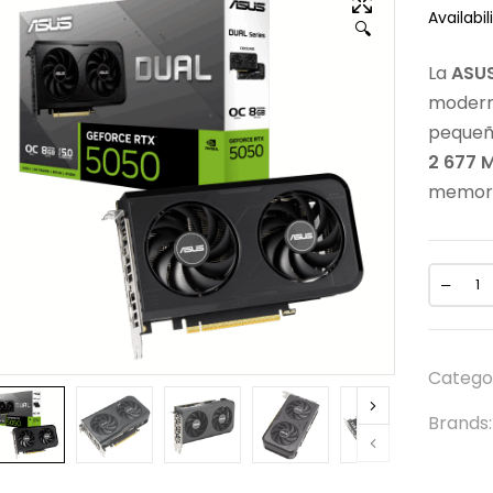
Availabili
🔍
La
ASUS
moderna
pequeña
2 677 
memori
Catego
Brands