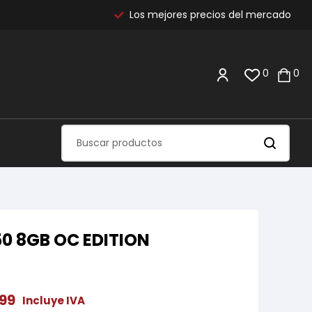
Los mejores precios del mercado
0
0
0 8GB OC EDITION
99
Incluye IVA