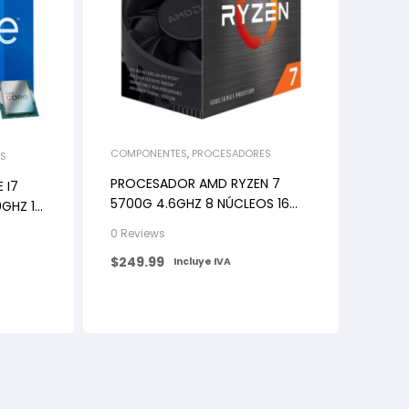
COMPONENTES
,
PROCESADORES
S
PROCESADOR AMD RYZEN 7
 I7
5700G 4.6GHZ 8 NÚCLEOS 16
0GHZ 12
HILOS 20MB RADEON VEGA AM4
700
0 Reviews
$
249.99
Incluye IVA