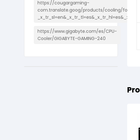
https://cougargaming-
com.translate.goog/products/cooling/forza85
_x_tr_sl=en&_x_tr_tl=es&_x_tr_hl=es&_x_tr_
https://www.gigabyte.com/es/CPU-
Cooler/GIGABYTE-GAMING-240
Pro