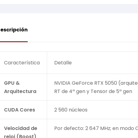
escripción
Característica
Detalle
GPU &
NVIDIA GeForce RTX 5050 (arquitec
Arquitectura
RT de 4ª gen y Tensor de 5ª gen
CUDA Cores
2 560 núcleos
Velocidad de
Por defecto: 2 647 MHz; en modo 
reloj (Boost)