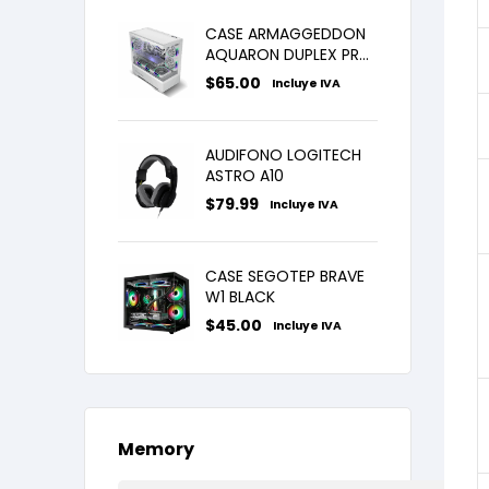
CASE ARMAGGEDDON
AQUARON DUPLEX PRO
WHITE X3FANS ARGB
$
65.00
Incluye IVA
AUDIFONO LOGITECH
ASTRO A10
$
79.99
Incluye IVA
CASE SEGOTEP BRAVE
W1 BLACK
$
45.00
Incluye IVA
Memory