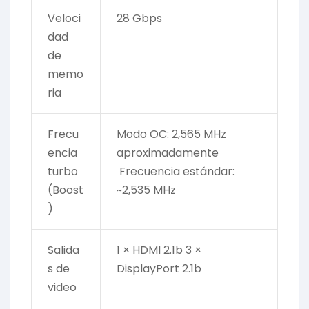
Veloci
28 Gbps
dad
de
memo
ria
Frecu
Modo OC: 2,565 MHz
encia
aproximadamente
turbo
Frecuencia estándar:
(Boost
~2,535 MHz
)
Salida
1 × HDMI 2.1b 3 ×
s de
DisplayPort 2.1b
video