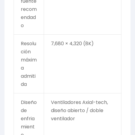
fuente
recom
endad
o
Resolu
7,680 × 4,320 (8K)
ción
máxim
a
admiti
da
Diseño
Ventiladores Axial-tech,
de
diseño abierto / doble
enfria
ventilador
mient
o