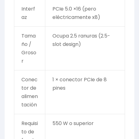
Interf
PCIe 5.0 ×16 (pero
az
eléctricamente x8)
Tama
Ocupa 2.5 ranuras (2.5-
ño /
slot design)
Groso
r
Conec
1 × conector PCIe de 8
tor de
pines
alimen
tación
Requisi
550 W o superior
to de