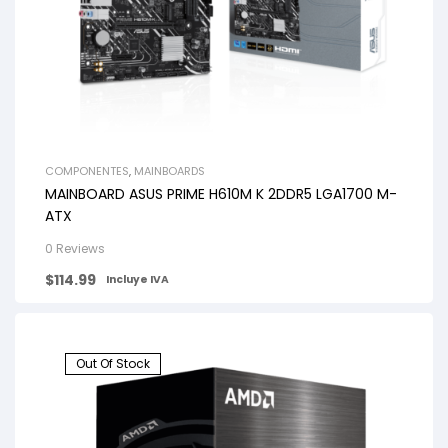
COMPONENTES
,
MAINBOARDS
MAINBOARD ASUS PRIME H610M K 2DDR5 LGA1700 M-
ATX
0 Reviews
$
114.99
Incluye IVA
Out Of Stock