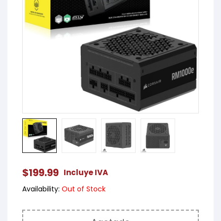
$
199.99
Incluye IVA
Availability:
Out of Stock