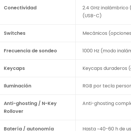
Conectividad
2.4 GHz inalámbrico 
(USB-C)
Switches
Mecánicos (opciones 
Frecuencia de sondeo
1000 Hz (modo inalá
Keycaps
Keycaps duraderos 
Iluminación
RGB por tecla person
/?
Anti-ghosting / N-Key
Anti-ghosting comple
pto=tc
Rollover
Batería / autonomía
Hasta ~40-60 h de us