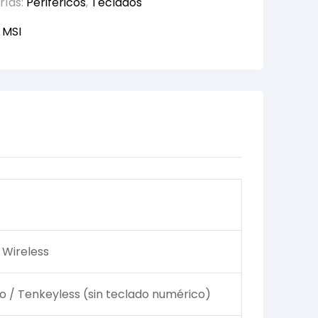
rías:
Periféricos
,
Teclados
:
MSI
 Wireless
 / Tenkeyless (sin teclado numérico)