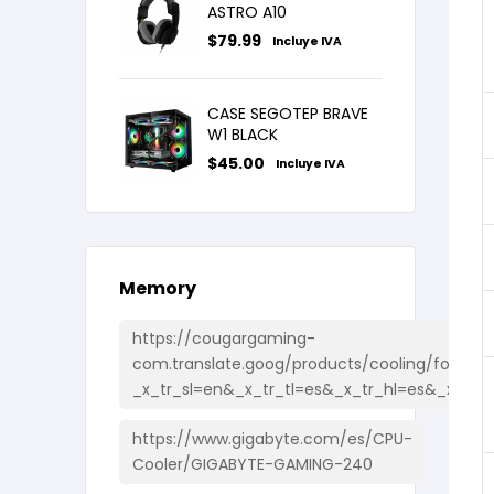
ASTRO A10
$
79.99
Incluye IVA
CASE SEGOTEP BRAVE
W1 BLACK
$
45.00
Incluye IVA
Memory
https://cougargaming-
com.translate.goog/products/cooling/forza85
_x_tr_sl=en&_x_tr_tl=es&_x_tr_hl=es&_x_tr_
https://www.gigabyte.com/es/CPU-
Cooler/GIGABYTE-GAMING-240