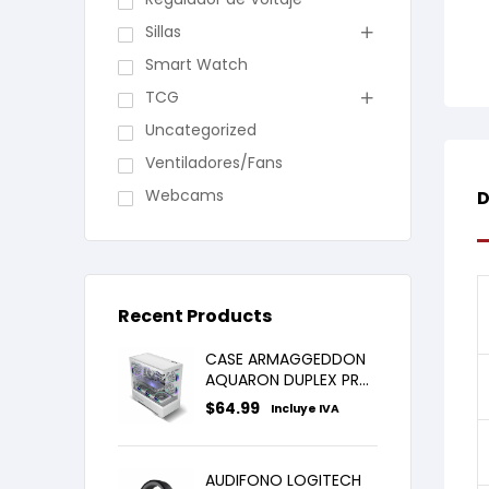
Sillas
Smart Watch
TCG
Uncategorized
Ventiladores/Fans
Webcams
D
Recent Products
CASE ARMAGGEDDON
AQUARON DUPLEX PRO
WHITE X3FANS ARGB
$
64.99
Incluye IVA
AUDIFONO LOGITECH