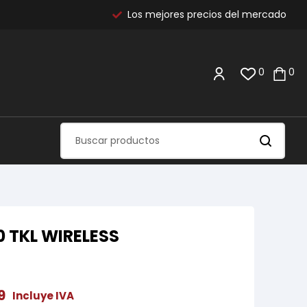
Los mejores precios del mercado
0
0
 TKL WIRELESS
9
Incluye IVA