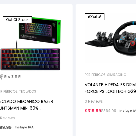
¡Oferta!
Out Of Stock
PERIFÉRICOS
,
SIMRACING
VOLANTE + PEDALES DRIV
FORCE PS LOGITECH G29
ERIFÉRICOS
,
TECLADOS
ECLADO MECANICO RAZER
0 Reviews
UNTSMAN MINI 60%
$
319.99
$
364.99
Incluye I
ECHANICAL OPTICAL CLICKY
 Reviews
99.99
Incluye IVA