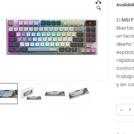
Availabili
🔍
El
MSI 
liberta
un tecl
diseño
espacio
rápidos
confort
trabajo
y sin ca