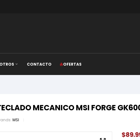
OTROS
CONTACTO
OFERTAS
TECLADO MECANICO MSI FORGE GK600
rands:
MSI
$
89.9