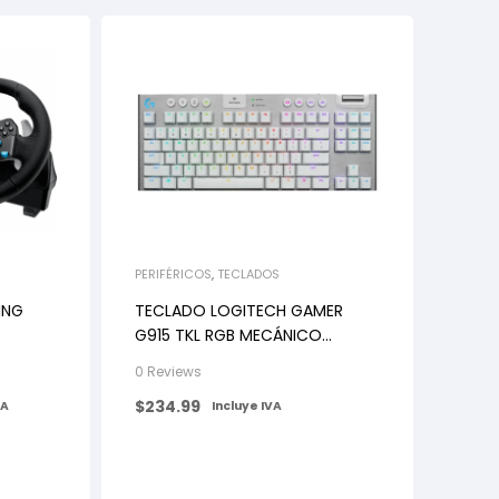
PERIFÉRICOS
,
TECLADOS
ING
TECLADO LOGITECH GAMER
G915 TKL RGB MECÁNICO
SWITCH GL TÁCTIL WIRELESS
0 Reviews
BLANCO
$
234.99
VA
Incluye IVA