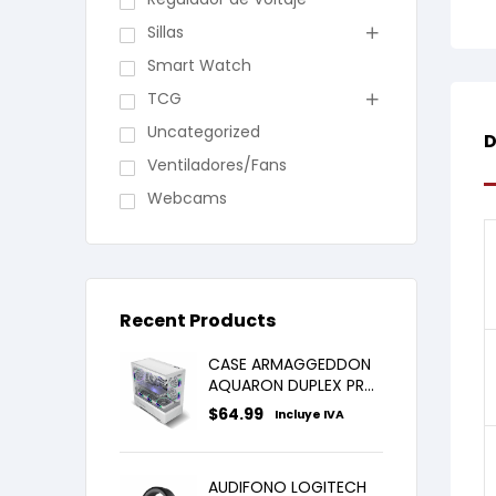
Sillas
Smart Watch
TCG
Uncategorized
D
Ventiladores/Fans
Webcams
Recent Products
CASE ARMAGGEDDON
AQUARON DUPLEX PRO
WHITE X3FANS ARGB
$
64.99
Incluye IVA
AUDIFONO LOGITECH