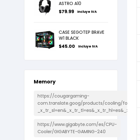
ASTRO A10
$
79.99
Incluye IVA
CASE SEGOTEP BRAVE
W1 BLACK
$
45.00
Incluye IVA
Memory
https://cougargaming-
com.translate.goog/products/cooling/forza85
_x_tr_sl=en&_x_tr_tl=es&_x_tr_hl=es&_x_tr_
https://www.gigabyte.com/es/CPU-
Cooler/GIGABYTE-GAMING-240