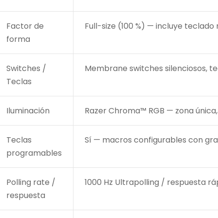
Factor de
Full-size (100 %) — incluye teclad
forma
Switches /
Membrane switches silenciosos, tec
Teclas
Iluminación
Razer Chroma™ RGB — zona única, 1
Teclas
Sí — macros configurables con gra
programables
/?
pto=tc
Polling rate /
1000 Hz Ultrapolling / respuesta rá
respuesta