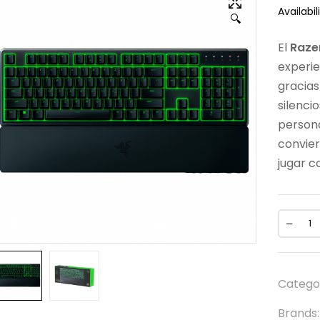
Availabili
🔍
El
Razer
experie
gracias
silenci
persona
convier
jugar co
Catego
Brands