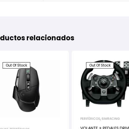
ductos relacionados
Out Of Stock
Out Of Stock
PERIFÉRICOS
,
SIMRACING
VOLANTE + PEDALES DRIV