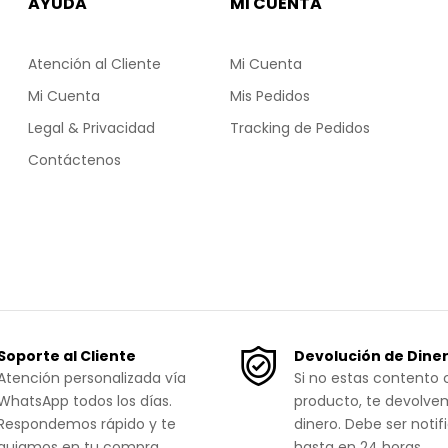
AYUDA
MI CUENTA
Atención al Cliente
Mi Cuenta
Mi Cuenta
Mis Pedidos
Legal & Privacidad
Tracking de Pedidos
Contáctenos
Soporte al Cliente
Devolución de Dine
Atención personalizada vía
Si no estas contento 
WhatsApp todos los días.
producto, te devolve
Respondemos rápido y te
dinero. Debe ser notif
guiamos en tu compra.
hasta en 24 horas.