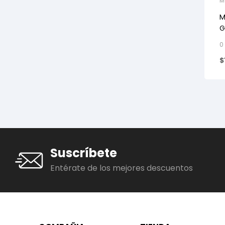
M
M
G
0
$
Suscríbete
Entérate de los mejores descuentos