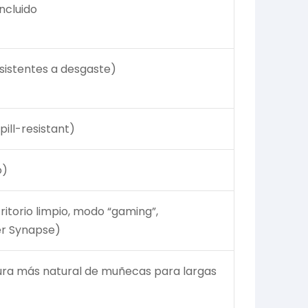
ncluido
sistentes a desgaste)
pill-resistant)
o)
itorio limpio, modo “gaming”,
er Synapse)
ura más natural de muñecas para largas