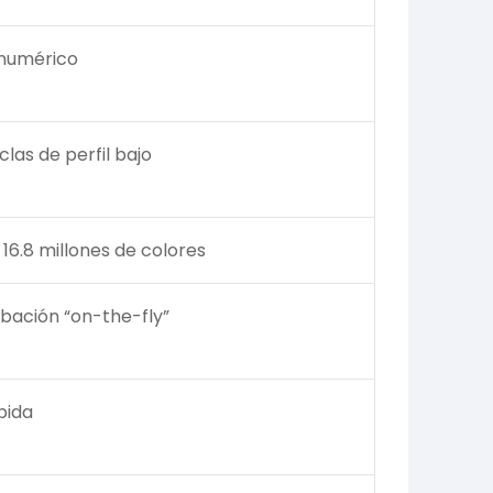
o numérico
las de perfil bajo
6.8 millones de colores
bación “on-the-fly”
pida