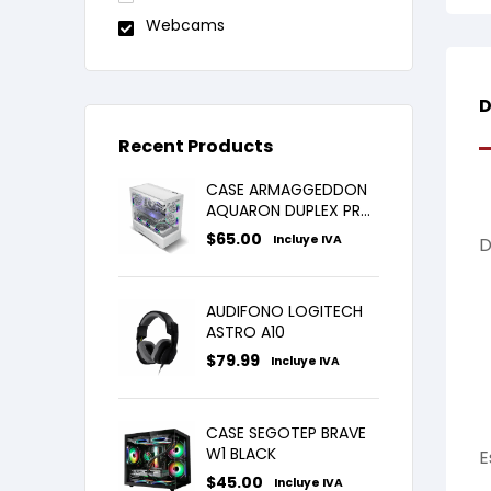
Webcams
D
Recent Products
CASE ARMAGGEDDON
AQUARON DUPLEX PRO
WHITE X3FANS ARGB
$
65.00
Incluye IVA
D
AUDIFONO LOGITECH
ASTRO A10
$
79.99
Incluye IVA
CASE SEGOTEP BRAVE
W1 BLACK
E
$
45.00
Incluye IVA