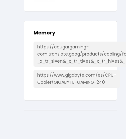
Memory
https://cougargaming-
com.translate.goog/products/cooling/forza85
_x_tr_sl=en&_x_tr_tl=es&_x_tr_hl=es&_x_tr_
https://www.gigabyte.com/es/CPU-
Cooler/GIGABYTE-GAMING-240