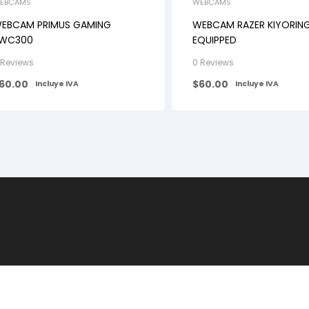
EBCAMS
WEBCAMS
EBCAM PRIMUS GAMING
WEBCAM RAZER KIYORING
WC300
EQUIPPED
 Reviews
0 Reviews
60.00
$
60.00
Incluye IVA
Incluye IVA