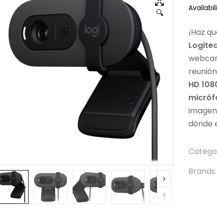
Availabili
🔍
¡Haz qu
Logitec
webcam
reunión
HD 108
micróf
imagen 
dónde e
Catego
Brands