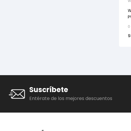
W
W
P
0
$
Suscríbete
Entérate de los mejores descuentos