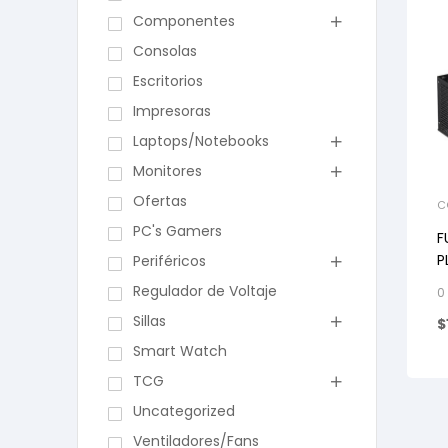
Componentes
Consolas
Escritorios
Impresoras
Laptops/Notebooks
Monitores
Ofertas
C
PC's Gamers
F
P
Periféricos
F
Regulador de Voltaje
0
Sillas
$
Smart Watch
TCG
Uncategorized
Ventiladores/Fans