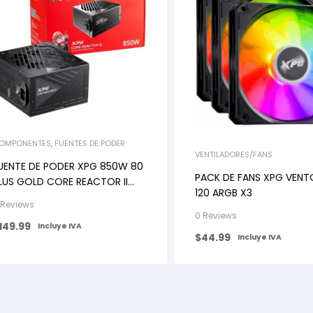
OMPONENTES
,
FUENTES DE PODER
VENTILADORES/FANS
UENTE DE PODER XPG 850W 80
PACK DE FANS XPG VENT
LUS GOLD CORE REACTOR II
120 ARGB X3
ULL MODULAR
 Reviews
0 Reviews
149.99
Incluye IVA
$
44.99
Incluye IVA