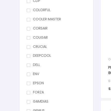
CDP
COLORFUL
COOLER MASTER
CORSAIR
COUGAR
CRUCIAL
DEEPCOOL
C
DELL
P
86
ENV
H
0
EPSON
$
FORZA
GAMDIAS
GENIUS