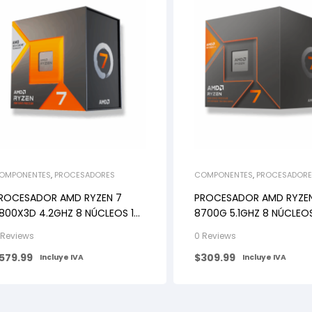
OMPONENTES
,
PROCESADORES
COMPONENTES
,
PROCESADORE
ROCESADOR AMD RYZEN 7
PROCESADOR AMD RYZE
800X3D 4.2GHZ 8 NÚCLEOS 16
8700G 5.1GHZ 8 NÚCLEOS
ILOS AM5
HILOS AM5
 Reviews
0 Reviews
579.99
$
309.99
Incluye IVA
Incluye IVA