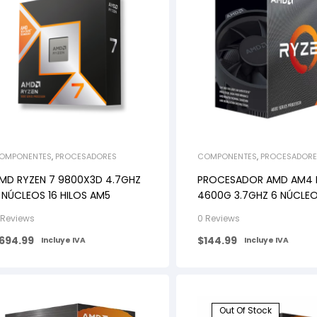
OMPONENTES
,
PROCESADORES
COMPONENTES
,
PROCESADORE
MD RYZEN 7 9800X3D 4.7GHZ
PROCESADOR AMD AM4 
 NÚCLEOS 16 HILOS AM5
4600G 3.7GHZ 6 NÚCLEO
HILOS AM4 GRÁFICOS
 Reviews
0 Reviews
INTEGRADOS
694.99
$
144.99
Incluye IVA
Incluye IVA
Out Of Stock