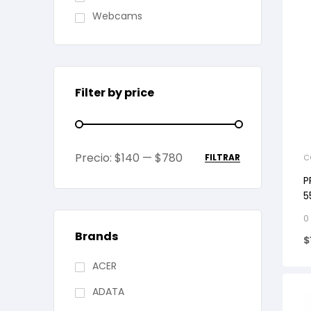
Webcams
Filter by price
Precio:
$140
—
$780
FILTRAR
C
P
5
H
0
Brands
$
ACER
ADATA