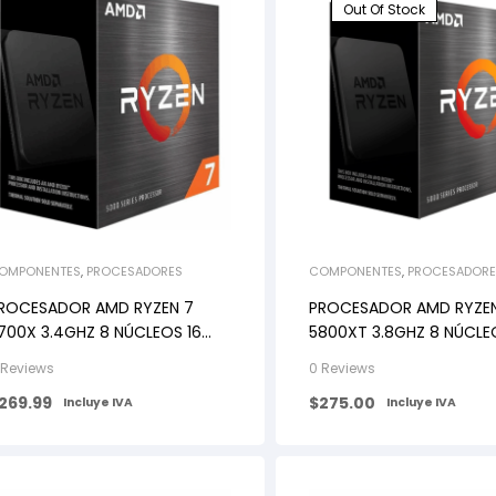
Out Of Stock
OMPONENTES
,
PROCESADORES
COMPONENTES
,
PROCESADORE
ROCESADOR AMD RYZEN 7
PROCESADOR AMD RYZE
700X 3.4GHZ 8 NÚCLEOS 16
5800XT 3.8GHZ 8 NÚCLE
ILOS AM4
HILOS AM4
 Reviews
0 Reviews
269.99
$
275.00
Incluye IVA
Incluye IVA