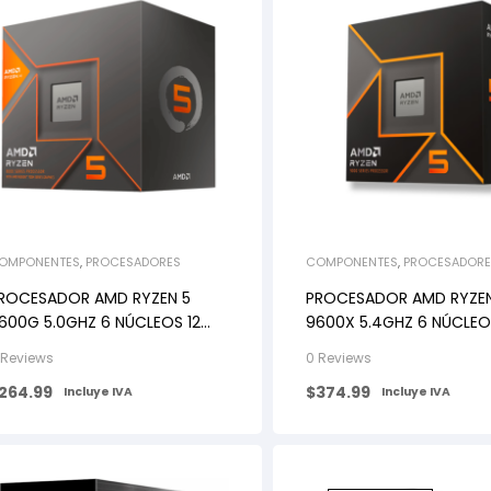
OMPONENTES
,
PROCESADORES
COMPONENTES
,
PROCESADORE
ROCESADOR AMD RYZEN 5
PROCESADOR AMD RYZEN
00G 5.0GHZ 6 NÚCLEOS 12
9600X 5.4GHZ 6 NÚCLEO
ILOS+RADEON 760M AM5
HILOS AM5
 Reviews
0 Reviews
264.99
$
374.99
Incluye IVA
Incluye IVA