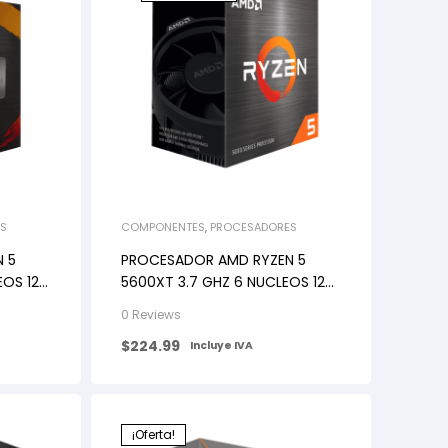
S
COMPONENTES
,
PROCESADORES
 5
PROCESADOR AMD RYZEN 5
EOS 12
5600XT 3.7 GHZ 6 NUCLEOS 12
HILOS AM4
0 Reviews
$
224.99
Incluye IVA
¡Oferta!