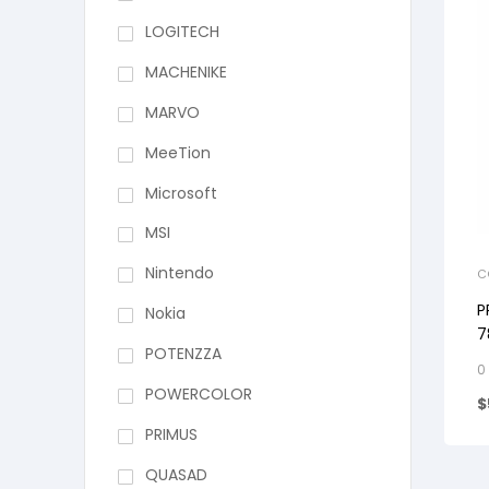
LOGITECH
MACHENIKE
MARVO
MeeTion
Microsoft
MSI
Nintendo
C
P
Nokia
7
POTENZZA
H
0
POWERCOLOR
$
PRIMUS
QUASAD