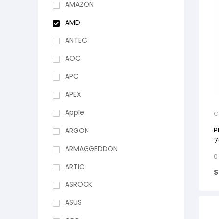
AMAZON
AMD
ANTEC
AOC
APC
APEX
Apple
C
P
ARGON
7
ARMAGGEDDON
H
0
ARTIC
$
ASROCK
ASUS