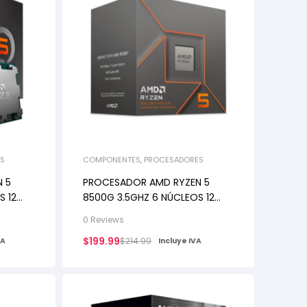
S
COMPONENTES
,
PROCESADORES
 5
PROCESADOR AMD RYZEN 5
S 12
8500G 3.5GHZ 6 NÚCLEOS 12
HILOS AM5
0 Reviews
$
199.99
$
214.99
VA
Incluye IVA