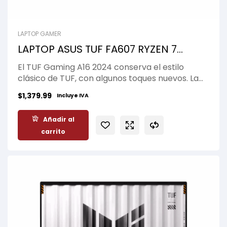
LAPTOP GAMER
LAPTOP ASUS TUF FA607 RYZEN 7
7445HS 16GB 512GB 16Inch WUXGA
El TUF Gaming A16 2024 conserva el estilo
RTX-4050-6GB W11-US BLACK
clásico de TUF, con algunos toques nuevos. La
versión Mecha Grey luce el logotipo de TUF en
$
1,379.99
Incluye IVA
relieve, mientras que las ediciones Jaeger Grey
tienen un elegante logotipo grabado a láser.
Añadir al
Cuatro pequeños triángulos enmarcan las
carrito
esquinas de la tapa, y sutiles referencias a TUF
aparecen en la superficie del teclado y el
trackpad.