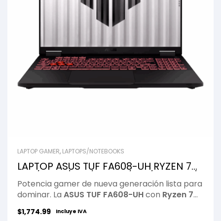
LAPTOP GAMER
,
LAPTOPS/NOTEBOOKS
LAPTOP ASUS TUF FA608-UH RYZEN 7
260/ 16GB/ 1TB/ 16Inch/ IPS/ WUXGA/
Potencia gamer de nueva generación lista para
RTX-5050-8GB/ W11/ BLACK
dominar. La
ASUS TUF FA608-UH
con
Ryzen 7
260
, 16GB de RAM, SSD de 1TB y
RTX 5050 de
$
1,774.99
Incluye IVA
8GB
ofrece rendimiento brutal para juegos