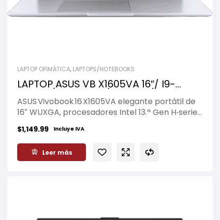
LAPTOP OFIMÁTICA
,
LAPTOPS/NOTEBOOKS
LAPTOP ASUS VB X1605VA 16″/ I9-
13900H/ 16GB RAM/ 1TB SSD/ WUXGA
ASUS Vivobook 16 X1605VA elegante portátil de
(1920 x 1200)/ WIN11/ BLACK
16″ WUXGA, procesadores Intel 13.ª Gen H‑series,
hasta 32 GB DDR4, SSD PCIe 3.0/4.0, chasis de
$
1,149.99
Incluye IVA
1,88 kg, Wi‑Fi 6E y teclado numérico, ideal para
trabajo y estudio.
Leer más