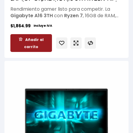
260/ 16GB/ 1TB/ 16″/ RTX-5050-8GB/
Rendimiento gamer listo para competir. La
W11/ BLACK
Gigabyte A16 3TH
con
Ryzen 7
, 16GB de RAM,
SSD de 512GB y
RTX 5050 de 8GB
ofrece
$
1,864.99
Incluye IVA
potencia fluida para juegos actuales, creación
de contenido y multitarea exigente. Su pantalla
Añadir al
de 16” brinda una experiencia inmersiva y
carrito
velocidad constante, respaldada por la calidad
de
Gigabyte
.