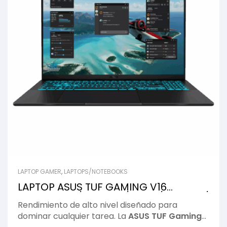
LAPTOP GAMER
,
LAPTOPS/NOTEBOOKS
LAPTOP ASUS TUF GAMING V16
V3607VP 16″/ I7-240H/ 32GB/ 1TB SSD/
Rendimiento de alto nivel diseñado para
RTX 5070 8G/ WIN11/ BLACK
dominar cualquier tarea. La
ASUS TUF Gaming