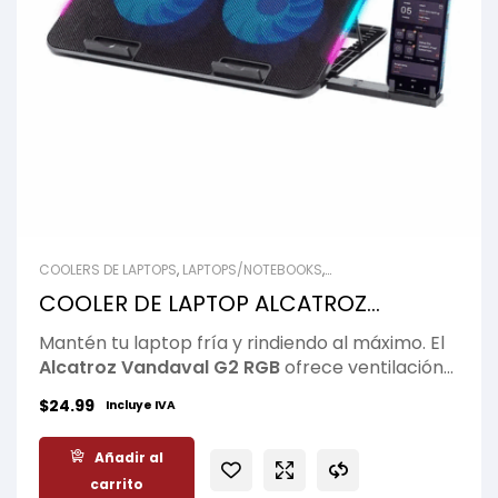
COOLERS DE LAPTOPS
,
LAPTOPS/NOTEBOOKS
,
VENTILADORES/FANS
COOLER DE LAPTOP ALCATROZ
VANDAVAL G2 RGB BLACK
Mantén tu laptop fría y rindiendo al máximo. El
Alcatroz Vandaval G2 RGB
ofrece ventilación
eficiente, base ergonómica y
iluminación RGB
$
24.99
Incluye IVA
para mejorar el rendimiento y estilo de tu setup.
Ideal para gaming, trabajo intenso y largas
Añadir al
sesiones sin sobrecalentamiento, con la calidad
carrito
de
Alcatroz
.