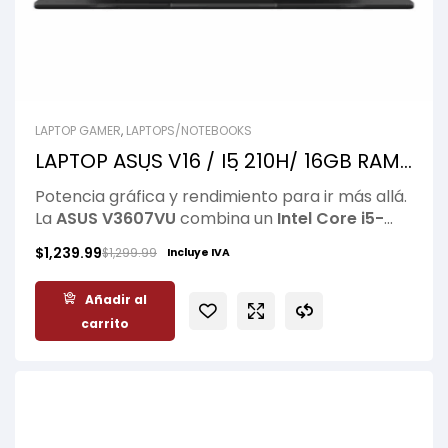
LAPTOP GAMER
,
LAPTOPS/NOTEBOOKS
LAPTOP ASUS V16 / I5 210H/ 16GB RAM/
512GB SSD/ WUXGA/ RTX 4050
Potencia gráfica y rendimiento para ir más allá.
6GB/WIN11/ BLACK
La
ASUS V3607VU
combina un
Intel Core i5-
210H
, 16GB de RAM, SSD de 512GB y una
RTX
$
1,239.99
$
1,299.99
Incluye IVA
4050 de 6GB
, ofreciendo el equilibrio perfecto
entre productividad, gaming y creación de
Añadir al
contenido. Su pantalla
16″ WUXGA
brinda
carrito
imágenes nítidas y mayor espacio de trabajo,
mientras su diseño moderno y robusto
garantiza una experiencia fluida en cualquier
tarea con la calidad de
ASUS
.