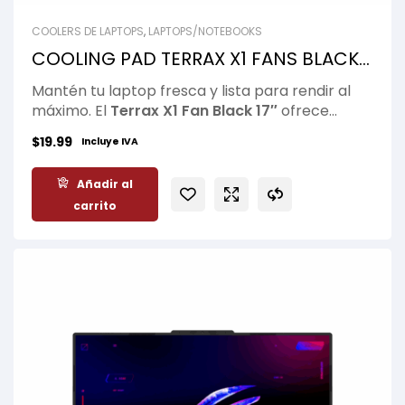
COOLERS DE LAPTOPS
,
LAPTOPS/NOTEBOOKS
COOLING PAD TERRAX X1 FANS BLACK
17″
Mantén tu laptop fresca y lista para rendir al
máximo. El
Terrax X1 Fan Black 17″
ofrece
ventilación eficiente y una base ergonómica
$
19.99
Incluye IVA
diseñada para reducir la temperatura durante
largas jornadas de trabajo, estudio o gaming.
Añadir al
Compatible con laptops de hasta 17 pulgadas,
carrito
mejora la comodidad y ayuda a prolongar la
vida útil