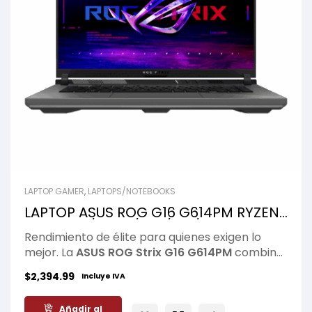
LAPTOP GAMER
,
LAPTOPS/NOTEBOOKS
LAPTOP ASUS ROG G16 G614PM RYZEN
9 8940HX/ 16GB/ 1TB/ 16″/ RTX-5060-
Rendimiento de élite para quienes exigen lo
8GB/ W11/ BLACK
mejor. La
ASUS ROG Strix G16 G614PM
combina
la potencia del
AMD Ryzen 9 8940HX
, 16GB de
$
2,394.99
Incluye IVA
RAM, SSD de 1TB y la nueva
RTX 5060 de 8GB
,
ofreciendo una experiencia excepcional en
Añadir al