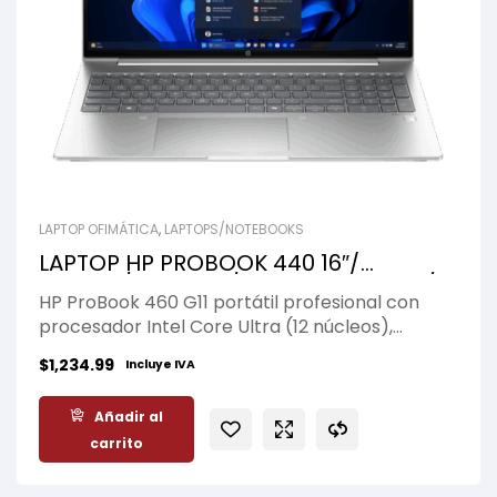
LAPTOP OFIMÁTICA
,
LAPTOPS/NOTEBOOKS
LAPTOP HP PROBOOK 440 16″/
WUXGA/ U5-125U/ 16GB DDR5 5600/
HP ProBook 460 G11 portátil profesional con
512GB M.2 SSD/ WIN11 PRO
procesador Intel Core Ultra (12 núcleos),
pantalla WUXGA IPS de 16″, hasta 32 GB RAM
$
1,234.99
Incluye IVA
DDR5, SSD NVMe y conectividad avanzada
(Wi‑Fi 6E, USB‑C, HDMI, RJ‑45)
Añadir al
carrito