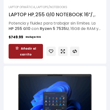
LAPTOP OFIMÁTICA
,
LAPTOPS/NOTEBOOKS
LAPTOP HP 255 G10 NOTEBOOK 16″/
R5-7535U/ 16GB/ 512 GB SSD/ FHD/
Potencia y fluidez para trabajar sin límites. La
WIN11
HP 255 G10
con
Ryzen 5 7535U
, 16GB de RAM y
SSD de 512GB ofrece rendimiento rápido y
$
749.99
Incluye IVA
eficiente para multitarea, estudio y
productividad diaria. Su pantalla FHD de 16”
Añadir al
brinda mayor comodidad visual y espacio de
carrito
trabajo en un diseño práctico y confiable con la
calidad de
HP
.