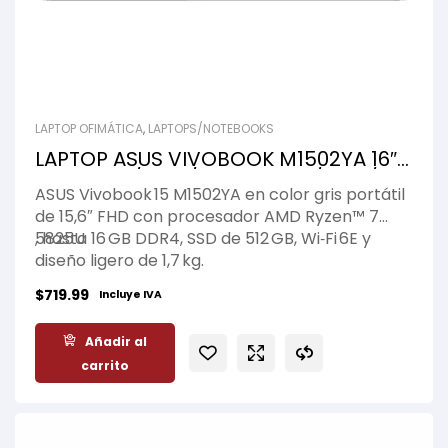
LAPTOP OFIMÁTICA
,
LAPTOPS/NOTEBOOKS
LAPTOP ASUS VIVOBOOK M1502YA 16″/
R7-5825U/ 8GB/ 512 GB SSD/ FHD/
ASUS Vivobook 15 M1502YA en color gris portátil
WIN11
de 15,6″ FHD con procesador AMD Ryzen™ 7
5825U
, hasta 16 GB DDR4, SSD de 512 GB, Wi‑Fi 6E y
diseño ligero de 1,7 kg.
$
719.99
Incluye IVA
Añadir al
carrito